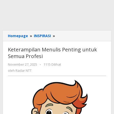
Keterampilan
Homepage
»
INSPIRASI
»
Menulis
Penting
Keterampilan Menulis Penting untuk
untuk
Semua Profesi
Semua
Profesi
oleh
November 27, 2025
-
1115 Dilihat
Radar
oleh
Radar NTT
NTT