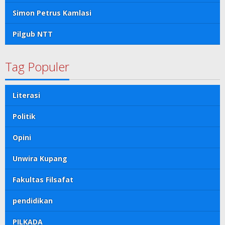
Simon Petrus Kamlasi
Pilgub NTT
Tag Populer
Literasi
Politik
Opini
Unwira Kupang
Fakultas Filsafat
pendidikan
PILKADA