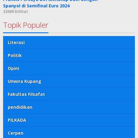
Spanyol di Semifinal Euro 2024
22089 Dilihat
Topik Populer
Literasi
Politik
Opini
Unwira Kupang
Fakultas Filsafat
pendidikan
PILKADA
Cerpen