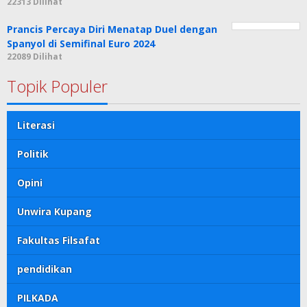
22313 Dilihat
Prancis Percaya Diri Menatap Duel dengan
Spanyol di Semifinal Euro 2024
22089 Dilihat
Topik Populer
Literasi
Politik
Opini
Unwira Kupang
Fakultas Filsafat
pendidikan
PILKADA