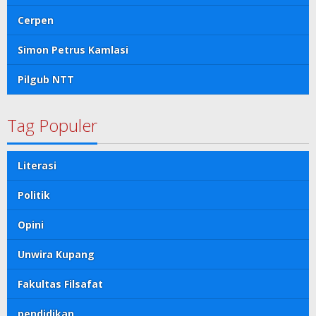
Cerpen
Simon Petrus Kamlasi
Pilgub NTT
Tag Populer
Literasi
Politik
Opini
Unwira Kupang
Fakultas Filsafat
pendidikan