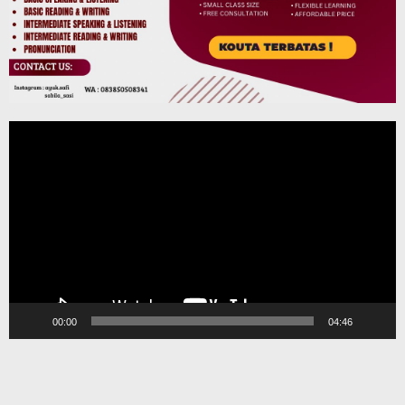
Pemutar
Video
00:00
04:46