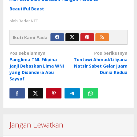
Beautiful Beast
oleh
Radar NTT
Ikuti Kami Pada
Navigasi
Pos sebelumnya
Pos berikutnya
Panglima TNI: Filipina
Tontowi Ahmad/Liliyana
pos
Janji Bebaskan Lima WNI
Natsir Sabet Gelar Juara
yang Disandera Abu
Dunia Kedua
Sayyaf
Jangan Lewatkan