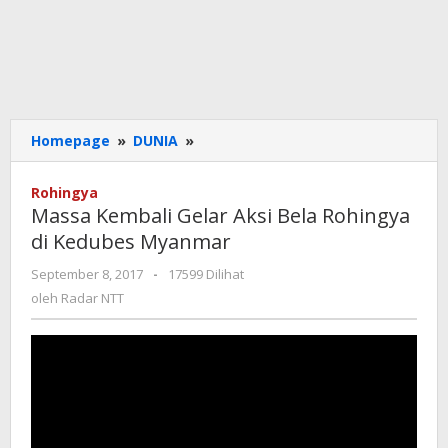
Massa
Homepage
»
DUNIA
»
Kembali
Gelar
Rohingya
Aksi
Massa Kembali Gelar Aksi Bela Rohingya
Bela
di Kedubes Myanmar
Rohingya
di
oleh
September 8, 2017
-
17599 Dilihat
Kedubes
Radar
oleh
Radar NTT
Myanmar
NTT