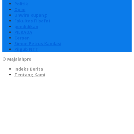
Politik
Opini
Unwira Kupang
Fakultas Filsafat
pendidikan
PILKADA
Cerpen
Simon Petrus Kamlasi
Pilgub NTT
© Majalahpro
Indeks Berita
Tentang Kami