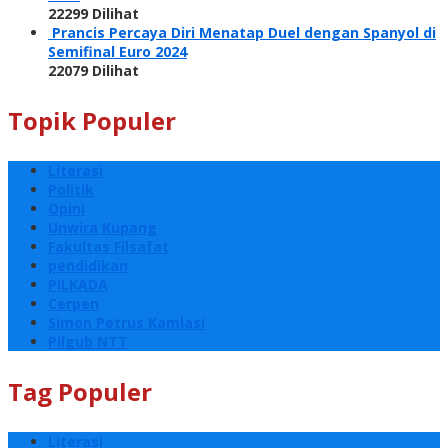
22299 Dilihat
Prancis Percaya Diri Menatap Duel dengan Spanyol di
Semifinal Euro 2024
22079 Dilihat
Topik Populer
Literasi
Politik
Opini
Unwira Kupang
Fakultas Filsafat
pendidikan
PILKADA
Cerpen
Simon Petrus Kamlasi
Pilgub NTT
Tag Populer
Literasi