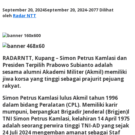
oleh
September 20, 2024
September 20, 2024
-
2077 Dilihat
Radar
oleh
Radar NTT
NTT
RADARNTT, Kupang
– Simon Petrus Kamlasi dan
Presiden Terpilih Prabowo Subianto adalah
sesama alumni Akademi Militer (Akmil) memiliki
jiwa korsa yang tinggi sebagai prajurit pejuang
rakyat.
Simon Petrus Kamlasi lulus Akmil tahun 1996
dalam bidang Peralatan (CPL). Memiliki karir
mumpuni, berpangkat Brigadir Jenderal (Brigjen)l
TNI Simon Petrus Kamlasi, kelahiran 14 April 1975
adalah seorang perwira tinggi TNI-AD yang sejak
24 Juli 2024 mengemban amanat sebagai Staf