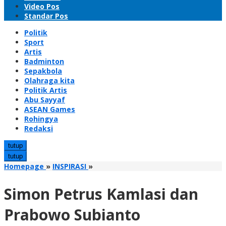
Video Pos
Standar Pos
Politik
Sport
Artis
Badminton
Sepakbola
Olahraga kita
Politik Artis
Abu Sayyaf
ASEAN Games
Rohingya
Redaksi
tutup
tutup
Simon
Homepage
»
INSPIRASI
»
Petrus
Kamlasi
Simon Petrus Kamlasi dan
dan
Prabowo
Prabowo Subianto
Subianto