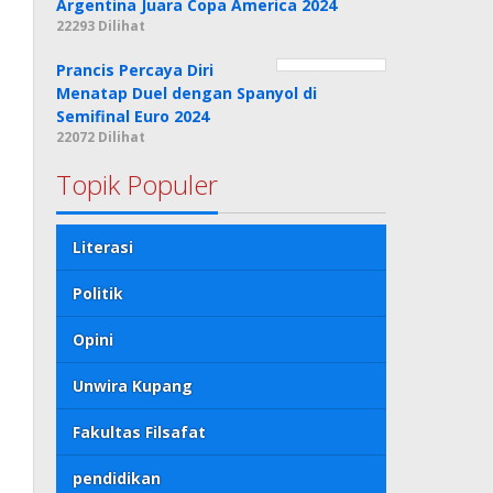
Argentina Juara Copa America 2024
22293 Dilihat
Prancis Percaya Diri
Menatap Duel dengan Spanyol di
Semifinal Euro 2024
22072 Dilihat
Topik Populer
Literasi
Politik
Opini
Unwira Kupang
Fakultas Filsafat
pendidikan