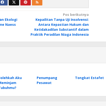
Pos berikutnya
n Ekologi
Kepailitan Tanpa Uji Insolvensi:
rne Naess
Antara Kepastian Hukum dan
Ketidakadilan Substantif dalam
Praktik Peradilan Niaga Indonesia
Bolehkah Aku
Penumpang
Tongkat Estafet
Meminjam
Pesawat
Tubuhmu?