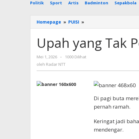
Politik
Sport
Artis
Badminton
Sepakbola
Upah
Homepage
»
PUISI
»
yang
Tak
Upah yang Tak 
Pernah
Cukup
oleh
Mei 1, 2026
-
1000 Dilihat
Radar
oleh
Radar NTT
NTT
Di pagi buta mere
pernah ramah.
Keringat jadi baha
mendengar.