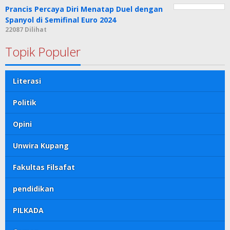
Prancis Percaya Diri Menatap Duel dengan
Spanyol di Semifinal Euro 2024
22087 Dilihat
Topik Populer
Literasi
Politik
Opini
Unwira Kupang
Fakultas Filsafat
pendidikan
PILKADA