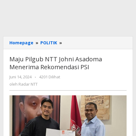
Maju
Homepage
»
POLITIK
»
Pilgub
NTT
Maju Pilgub NTT Johni Asadoma
Johni
Menerima Rekomendasi PSI
Asadoma
Menerima
oleh
Juni 14, 2024
-
4201 Dilihat
Rekomendasi
Radar
oleh
Radar NTT
PSI
NTT