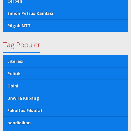
Cerpen
Simon Petrus Kamlasi
Pilgub NTT
Tag Populer
Literasi
Politik
Opini
Unwira Kupang
Fakultas Filsafat
pendidikan