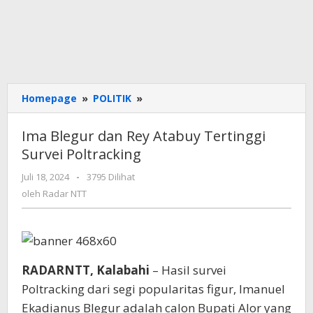
Ima
Homepage
»
POLITIK
»
Blegur
dan
Ima Blegur dan Rey Atabuy Tertinggi
Rey
Survei Poltracking
Atabuy
Tertinggi
oleh
Juli 18, 2024
-
3795 Dilihat
Survei
Radar
oleh
Radar NTT
Poltracking
NTT
RADARNTT, Kalabahi
– Hasil survei
Poltracking dari segi popularitas figur, Imanuel
Ekadianus Blegur adalah calon Bupati Alor yang