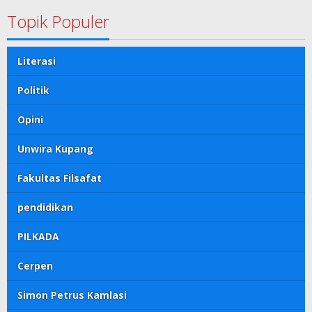
Topik Populer
Literasi
Politik
Opini
Unwira Kupang
Fakultas Filsafat
pendidikan
PILKADA
Cerpen
Simon Petrus Kamlasi