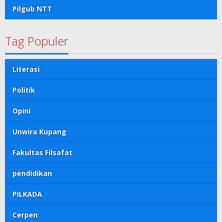
Pilgub NTT
Tag Populer
Literasi
Politik
Opini
Unwira Kupang
Fakultas Filsafat
pendidikan
PILKADA
Cerpen