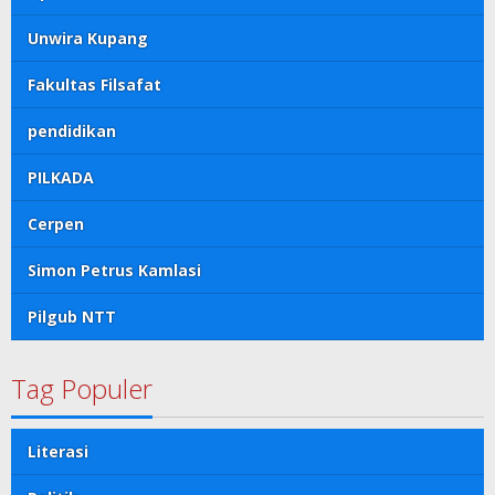
Unwira Kupang
Fakultas Filsafat
pendidikan
PILKADA
Cerpen
Simon Petrus Kamlasi
Pilgub NTT
Tag Populer
Literasi