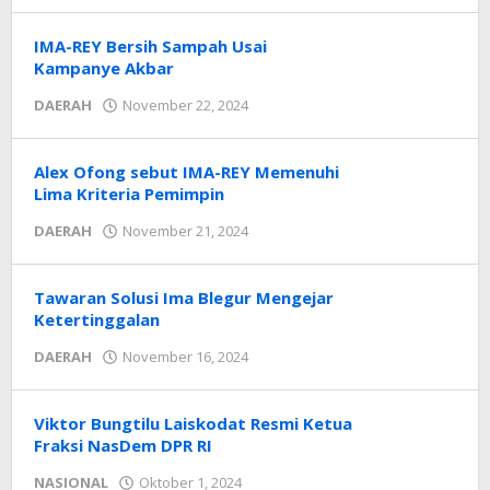
NTT
IMA-REY Bersih Sampah Usai
Kampanye Akbar
oleh
DAERAH
November 22, 2024
Radar
NTT
Alex Ofong sebut IMA-REY Memenuhi
Lima Kriteria Pemimpin
oleh
DAERAH
November 21, 2024
Radar
NTT
Tawaran Solusi Ima Blegur Mengejar
Ketertinggalan
oleh
DAERAH
November 16, 2024
Radar
NTT
Viktor Bungtilu Laiskodat Resmi Ketua
Fraksi NasDem DPR RI
oleh
NASIONAL
Oktober 1, 2024