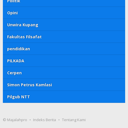
Politik
Opini
Unwira Kupang
Fakultas Filsafat
pendidikan
PILKADA
Cerpen
Simon Petrus Kamlasi
Pilgub NTT
© Majalahpro
Indeks Berita
Tentang Kami