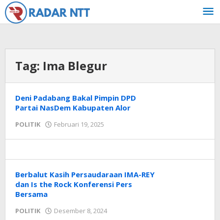
Lewati
ke
konten
Tag:
Ima Blegur
Deni Padabang Bakal Pimpin DPD
Partai NasDem Kabupaten Alor
oleh
POLITIK
Februari 19, 2025
Radar
NTT
Berbalut Kasih Persaudaraan IMA-REY
dan Is the Rock Konferensi Pers
Bersama
oleh
POLITIK
Desember 8, 2024
Radar