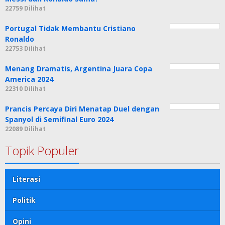
22759 Dilihat
Portugal Tidak Membantu Cristiano
Ronaldo
22753 Dilihat
Menang Dramatis, Argentina Juara Copa
America 2024
22310 Dilihat
Prancis Percaya Diri Menatap Duel dengan
Spanyol di Semifinal Euro 2024
22089 Dilihat
Topik Populer
Literasi
Politik
Opini