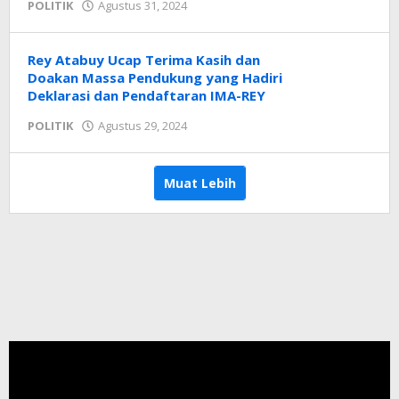
oleh
POLITIK
Agustus 31, 2024
Radar
NTT
Rey Atabuy Ucap Terima Kasih dan
Doakan Massa Pendukung yang Hadiri
Deklarasi dan Pendaftaran IMA-REY
oleh
POLITIK
Agustus 29, 2024
Radar
NTT
Muat Lebih
Pemutar
Video