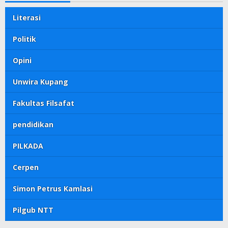
Literasi
Politik
Opini
Unwira Kupang
Fakultas Filsafat
pendidikan
PILKADA
Cerpen
Simon Petrus Kamlasi
Pilgub NTT