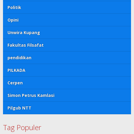
Politik
Opini
Unwira Kupang
Fakultas Filsafat
pendidikan
PILKADA
Cerpen
Simon Petrus Kamlasi
Pilgub NTT
Tag Populer