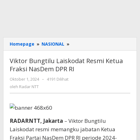
Viktor
Homepage
»
NASIONAL
»
Bungtilu
Laiskodat
Viktor Bungtilu Laiskodat Resmi Ketua
Resmi
Fraksi NasDem DPR RI
Ketua
Fraksi
oleh
Oktober 1, 2024
-
4191 Dilihat
NasDem
Radar
oleh
Radar NTT
DPR
NTT
RI
RADARNTT, Jakarta
– Viktor Bungtilu
Laiskodat resmi memangku jabatan Ketua
Fraksi Partai NasDem DPR RI periode 2024-