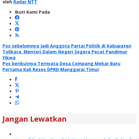
oleh
Radar NTT
Ikuti Kami Pada
Navigasi
Pos sebelumnya
Jadi Anggota Partai Politik di Kabupaten
Tolikara, Menteri Dalam Negeri Segera Pecat Pandimur
pos
Yikwa
Pos berikutnya
Ternyata Desa Compang Mekar Baru
Pertama Kali Reses DPRD Manggarai Timur
Jangan Lewatkan