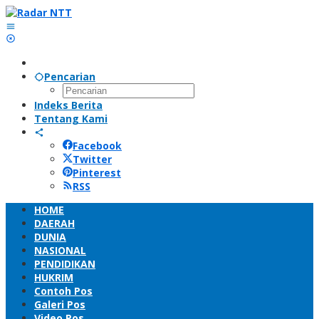
Lewati
ke
konten
Pencarian
Indeks Berita
Tentang Kami
Facebook
Twitter
Pinterest
RSS
HOME
DAERAH
DUNIA
NASIONAL
PENDIDIKAN
HUKRIM
Contoh Pos
Galeri Pos
Video Pos