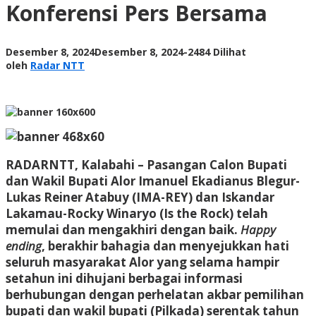
Konferensi Pers Bersama
the
Rock
Konferensi
Pers
oleh
Desember 8, 2024
Desember 8, 2024
-
2484 Dilihat
Bersama
Radar
oleh
Radar NTT
NTT
RADARNTT, Kalabahi
– Pasangan Calon Bupati
dan Wakil Bupati Alor Imanuel Ekadianus Blegur-
Lukas Reiner Atabuy (IMA-REY) dan Iskandar
Lakamau-Rocky Winaryo (Is the Rock) telah
memulai dan mengakhiri dengan baik.
Happy
ending
, berakhir bahagia dan menyejukkan hati
seluruh masyarakat Alor yang selama hampir
setahun ini dihujani berbagai informasi
berhubungan dengan perhelatan akbar pemilihan
bupati dan wakil bupati (Pilkada) serentak tahun