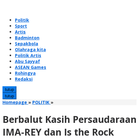
Politik
Sport
Artis
Badminton
Sepakbola
Olahraga kita
Politik Artis
Abu Sayyaf
ASEAN Games
Rohingya
Redaksi
tutup
tutup
Berbalut
Homepage
»
POLITIK
»
Kasih
Persaudaraan
Berbalut Kasih Persaudaraan
IMA-
REY
IMA-REY dan Is the Rock
dan
Is