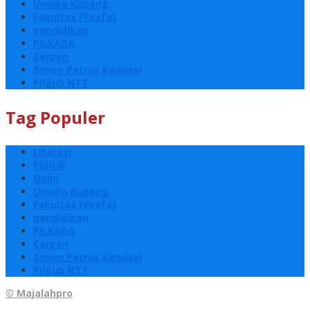
Unwira Kupang
Fakultas Filsafat
pendidikan
PILKADA
Cerpen
Simon Petrus Kamlasi
Pilgub NTT
Tag Populer
Literasi
Politik
Opini
Unwira Kupang
Fakultas Filsafat
pendidikan
PILKADA
Cerpen
Simon Petrus Kamlasi
Pilgub NTT
© Majalahpro