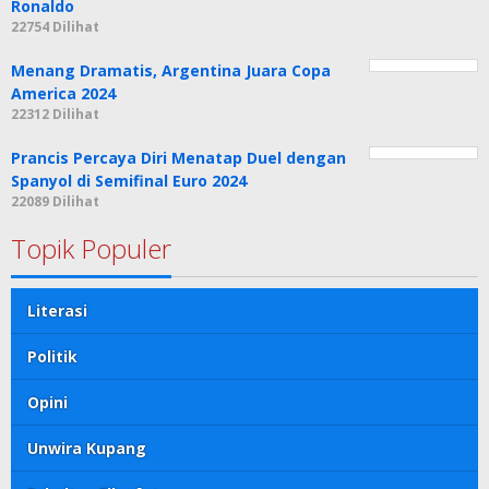
Ronaldo
22754 Dilihat
Menang Dramatis, Argentina Juara Copa
America 2024
22312 Dilihat
Prancis Percaya Diri Menatap Duel dengan
Spanyol di Semifinal Euro 2024
22089 Dilihat
Topik Populer
Literasi
Politik
Opini
Unwira Kupang