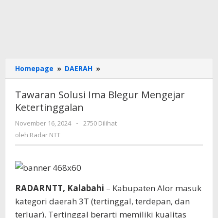
Tawaran
Homepage
»
DAERAH
»
Solusi
Ima
Tawaran Solusi Ima Blegur Mengejar
Blegur
Ketertinggalan
Mengejar
Ketertinggalan
oleh
November 16, 2024
-
2750 Dilihat
Radar
oleh
Radar NTT
NTT
RADARNTT, Kalabahi
– Kabupaten Alor masuk
kategori daerah 3T (tertinggal, terdepan, dan
terluar). Tertinggal berarti memiliki kualitas