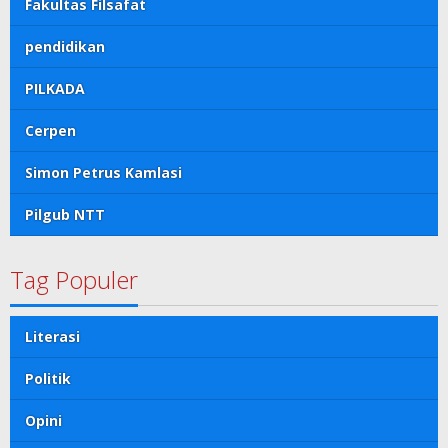
Fakultas Filsafat
pendidikan
PILKADA
Cerpen
Simon Petrus Kamlasi
Pilgub NTT
Tag Populer
Literasi
Politik
Opini