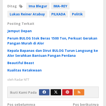
Ditag
Ima Blegur
IMA-REY
Lukas Reiner Atabuy
PILKADA
Politik
Posting Terkait
Jemput Depan
Perum BULOG Stok Beras 1500 Ton, Perkuat Gerakan
Pangan Murah di Alor
Kepala Bapanas dan Dirut BULOG Turun Langsung ke
Alor Serahkan Bantuan Pangan Perdana
Beautiful Beast
Kualitas Ketakwaan
oleh
Radar NTT
Ikuti Kami Pada
Navigasi
Pos sebelumnya
Pos berikutnya