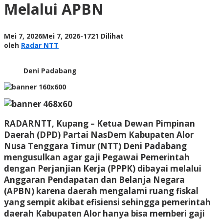
Melalui APBN
PPPK
Melalui
APBN
oleh
Mei 7, 2026
Mei 7, 2026
-
1721 Dilihat
Radar
oleh
Radar NTT
NTT
Deni Padabang
RADARNTT, Kupang
– Ketua Dewan Pimpinan
Daerah (DPD) Partai NasDem Kabupaten Alor
Nusa Tenggara Timur (NTT)
Deni Padabang
mengusulkan agar gaji Pegawai Pemerintah
dengan Perjanjian Kerja (PPPK) dibayai melalui
Anggaran Pendapatan dan Belanja Negara
(APBN) karena daerah mengalami ruang fiskal
yang sempit akibat efisiensi sehingga pemerintah
daerah Kabupaten Alor hanya bisa memberi gaji