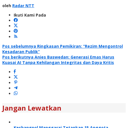
oleh
Radar NTT
Ikuti Kami Pada
Navigasi
Pos sebelumnya
Ringkasan Pemikiran: “Rezim Mengontrol
Kesadaran Publik”
pos
Pos berikutnya
Anies Baswedan: Generasi Emas Harus
Kuasai AI Tanpa Kehilangan Integritas dan Daya Kritis
Jangan Lewatkan
Kesbangpol Manggarai Tetapkan 15 Anggota