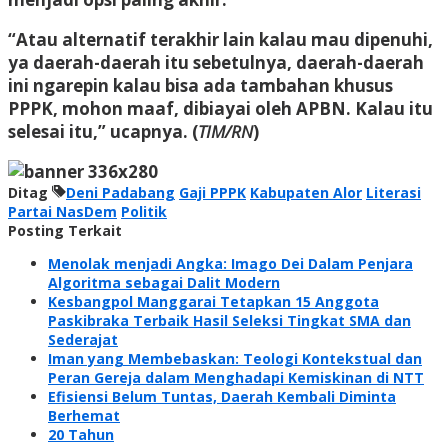
“Atau alternatif terakhir lain kalau mau dipenuhi,
ya daerah-daerah itu sebetulnya, daerah-daerah
ini ngarepin kalau bisa ada tambahan khusus
PPPK, mohon maaf, dibiayai oleh APBN. Kalau itu
selesai itu,” ucapnya. (
TIM/RN
)
Ditag
Deni Padabang
Gaji PPPK
Kabupaten Alor
Literasi
Partai NasDem
Politik
Posting Terkait
Menolak menjadi Angka: Imago Dei Dalam Penjara
Algoritma sebagai Dalit Modern
Kesbangpol Manggarai Tetapkan 15 Anggota
Paskibraka Terbaik Hasil Seleksi Tingkat SMA dan
Sederajat
Iman yang Membebaskan: Teologi Kontekstual dan
Peran Gereja dalam Menghadapi Kemiskinan di NTT
Efisiensi Belum Tuntas, Daerah Kembali Diminta
Berhemat
20 Tahun