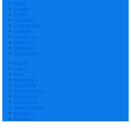
HOME
DAERAH
DUNIA
NASIONAL
PENDIDIKAN
HUKRIM
Contoh Pos
Galeri Pos
Video Pos
Standar Pos
Politik
Sport
Artis
Badminton
Sepakbola
Olahraga kita
Politik Artis
Abu Sayyaf
ASEAN Games
Rohingya
Redaksi