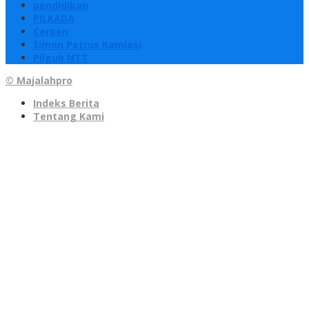
pendidikan
PILKADA
Cerpen
Simon Petrus Kamlasi
Pilgub NTT
© Majalahpro
Indeks Berita
Tentang Kami