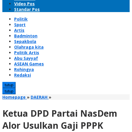
Video Pos
Standar Pos
Politik
Sport
Artis
Badminton
Sepakbola
Olahraga kita
Politik Artis
Abu Sayyaf
ASEAN Games
Rohingya
Redaksi
tutup
tutup
Ketua
Homepage
»
DAERAH
»
DPD
Partai
Ketua DPD Partai NasDem
NasDem
Alor
Alor Usulkan Gaji PPPK
Usulkan
Gaji