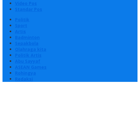
Video Pos
Standar Pos
Politik
Sport
Artis
Badminton
Sepakbola
Olahraga kita
Politik Artis
Abu Sayyaf
ASEAN Games
Rohingya
Redaksi