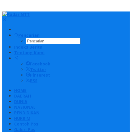
Pencarian
Indeks Berita
Tentang Kami
Facebook
Twitter
Pinterest
RSS
HOME
DAERAH
DUNIA
NASIONAL
PENDIDIKAN
HUKRIM
Contoh Pos
Galeri Pos