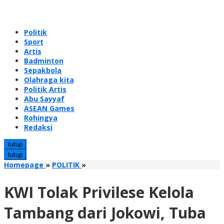
Politik
Sport
Artis
Badminton
Sepakbola
Olahraga kita
Politik Artis
Abu Sayyaf
ASEAN Games
Rohingya
Redaksi
tutup
tutup
KWI
Homepage
»
POLITIK
»
Tolak
Privilese
KWI Tolak Privilese Kelola
Kelola
Tambang
Tambang dari Jokowi, Tuba
dari
Jokowi,