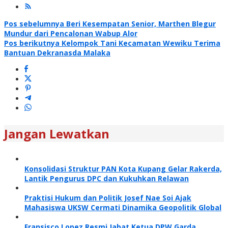
Navigasi
Pos sebelumnya
Beri Kesempatan Senior, Marthen Blegur
Mundur dari Pencalonan Wabup Alor
pos
Pos berikutnya
Kelompok Tani Kecamatan Wewiku Terima
Bantuan Dekranasda Malaka
Jangan Lewatkan
Konsolidasi Struktur PAN Kota Kupang Gelar Rakerda,
Lantik Pengurus DPC dan Kukuhkan Relawan
Praktisi Hukum dan Politik Josef Nae Soi Ajak
Mahasiswa UKSW Cermati Dinamika Geopolitik Global
Fransisco Lopez Resmi Jabat Ketua DPW Garda