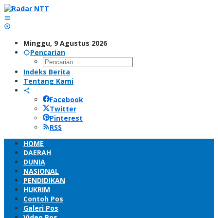
Lewati
ke
konten
Minggu, 9 Agustus 2026
Pencarian
Indeks Berita
Tentang Kami
Facebook
Twitter
Pinterest
RSS
HOME
DAERAH
DUNIA
NASIONAL
PENDIDIKAN
HUKRIM
Contoh Pos
Galeri Pos
Video Pos