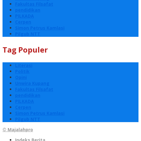
Fakultas Filsafat
pendidikan
PILKADA
Cerpen
Simon Petrus Kamlasi
Pilgub NTT
Tag Populer
Literasi
Politik
Opini
Unwira Kupang
Fakultas Filsafat
pendidikan
PILKADA
Cerpen
Simon Petrus Kamlasi
Pilgub NTT
© Majalahpro
Indeks Berita