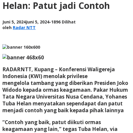
Helan: Patut jadi Contoh
Tuba
Helan:
Patut
jadi
oleh
Juni 5, 2024
Juni 5, 2024
-
1896 Dilihat
Contoh
Radar
oleh
Radar NTT
NTT
RADARNTT, Kupang
– Konferensi Waligereja
Indonesia (KWI) menolak privilese
mengelola tambang yang diberikan Presiden Joko
Widodo kepada ormas keagamaan. Pakar Hukum
Tata Negara Universitas Nusa Cendana, Yohanes
Tuba Helan menyatakan sependapat dan patut
menjadi contoh yang baik kepada pihak lainnya
“Contoh yang baik, patut diikuti ormas
keagamaan yang lain,” tegas Tuba Helan, via