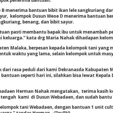
mpok penerima bantuan.
B menerima bantuan bibit ikan lele sangkuriang 
ayur, kelompok Dusun Weoe D menerima bantuan benang
gkuriang, benang, dan bibit sayur.
antuan pasti membantu bapak ibu untuk menambah 
i keluarga.” kata drg Maria Nahak dihadapan kelom
ten Malaka, berpesan kepada kelompok tani yang m
i untuk waktu yang lama, selain kelompok untuk mas
uk dari rasa peduli dari kami Dekranasda Kabupate
tuan seperti hari ini, silahkan bisa lewat Kepala 
badaen Herman Nahak mengatakan, terima kasih k
engah kami di Dusun Webadaen, dan sudah bantu ka
kelompok tani Webadaen, dengan bantuan 1 unit culti
luarga,” tandas Herman..
(
Tim/RN
)