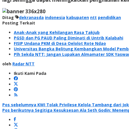
Ditag
dekranasda
indonesia
kabupaten
ntt
pendidikan
Posting Terkait
Anak-Anak yang Kehilangan Rasa Takjub
PGSD dan PG PAUD Paling Diminati di Untrib Kalabahi
FISIP Undana PKM di Desa Oelolot Rote Ndao
Universitas Bangka Belitung Kembangkan Model Pembe
Plh Sekda NTT: Jangan Lupakan Almamater SDK Yaswari 
oleh
Radar NTT
Ikuti Kami Pada
Navigasi
Pos sebelumnya
KWI Tolak Privilese Kelola Tambang dari Jok
Pos berikutnya
Segitiga Kesuksesan Ala Seth Godin: Mene
pos