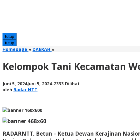
tutup
tutup
Kelompok
Homepage
»
DAERAH
»
Tani
Kecamatan
Kelompok Tani Kecamatan W
Wewiku
Terima
Bantuan
oleh
Juni 5, 2024
Juni 5, 2024
-
2333 Dilihat
Dekranasda
Radar
oleh
Radar NTT
Malaka
NTT
RADARNTT, Betun
– Ketua Dewan Kerajinan Nasio