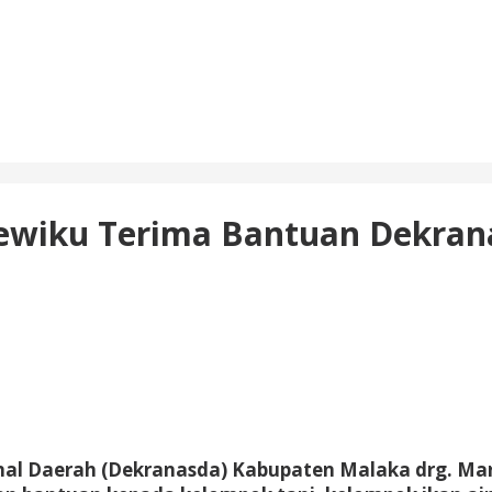
ewiku Terima Bantuan Dekran
nal Daerah (Dekranasda) Kabupaten Malaka drg. Ma