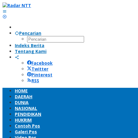
Lewati
ke
konten
Pencarian
Indeks Berita
Tentang Kami
Facebook
Twitter
Pinterest
RSS
HOME
DAERAH
DUNIA
NASIONAL
PENDIDIKAN
HUKRIM
Contoh Pos
Galeri Pos
Video Pos