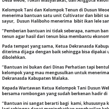
Desa Weoe, Tokoh Masyarakat, dan Anggota Kelo
Kelompok Tani dan Kelompok Tenun di Dusun Weoe 
menerima bantuan satu unit Cultivator dan bibit s
sayur, Dusun Haliboho menerima bibit ikan lele san
“Pemberian bantuan ini tidak seberapa, namun b
tenun agar hasil dari tenun bisa membantu ekonom
Pada tempat yang sama, Ketua Dekranasda Kabupa
diterima dijaga dengan baik sehingga bisa dipaka
dibolehkan.
“Bantuan ini bukan dari Dinas Perhatian tapi bent
kelompok yang mau mengusulkan untuk menerima ban
Dekranasda Kabupaten Malaka.
Kepada Wartawan Ketua Kelompok Tani Dusun We
bersama rombongan yang sudah berkenan hadir di t
“Bantuan ini sangat berarti bagi kami, khususnya 
lagi sehingga dapat meningkatkan penghasilan ke