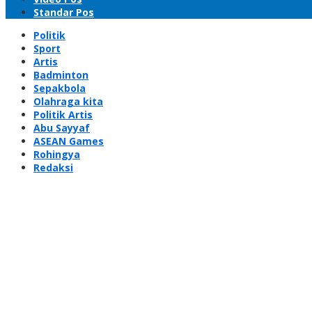
Standar Pos
Politik
Sport
Artis
Badminton
Sepakbola
Olahraga kita
Politik Artis
Abu Sayyaf
ASEAN Games
Rohingya
Redaksi