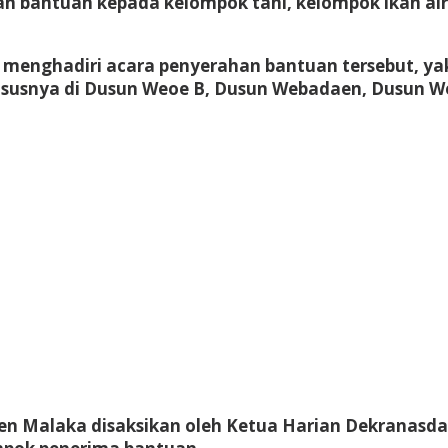
bantuan kepada kelompok tani, kelompok ikan air 
 menghadiri acara penyerahan bantuan tersebut, yakn
hususnya di Dusun Weoe B, Dusun Webadaen, Dusun W
n Malaka disaksikan oleh Ketua Harian Dekranasd