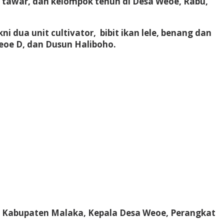
tawar, dan kelompok tenun di Desa Weoe, Rabu,
i dua unit cultivator, bibit ikan lele, benang dan
eoe D, dan Dusun Haliboho.
a Kabupaten Malaka, Kepala Desa Weoe, Perangkat