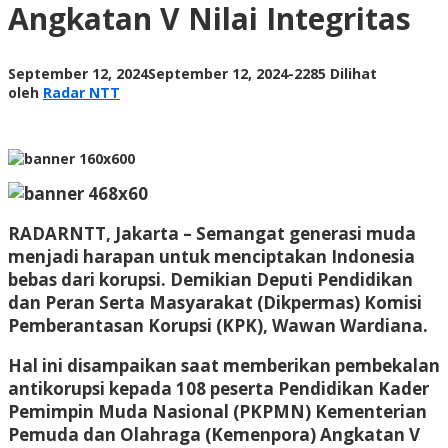
Angkatan V Nilai Integritas
Angkatan
V
Nilai
Integritas
oleh
September 12, 2024
September 12, 2024
-
2285 Dilihat
Radar
oleh
Radar NTT
NTT
RADARNTT, Jakarta
– Semangat generasi muda
menjadi harapan untuk menciptakan Indonesia
bebas dari korupsi. Demikian Deputi Pendidikan
dan Peran Serta Masyarakat (Dikpermas) Komisi
Pemberantasan Korupsi (KPK), Wawan Wardiana.
Hal ini disampaikan saat memberikan pembekalan
antikorupsi kepada 108 peserta Pendidikan Kader
Pemimpin Muda Nasional (PKPMN) Kementerian
Pemuda dan Olahraga (Kemenpora) Angkatan V