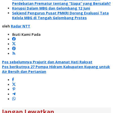
Perdebatan Prematur tentang “Siapa” yang Bersalah?
Korupsi Dalam MBG dan Gelombang 12 Juni
Sekjend Pengurus Pusat PMKRI Dorong Evaluasi Tata
Kelola MBG di Tengah Gelombang Protes
oleh
Radar NTT
Ikuti Kami Pada
Navigasi
Pos sebelumnya
Prajurit dan Amanat Hati Rakyat
Pos berikutnya
27 Pompa Hidram Kabupaten Kupang untuk
pos
Air Bersih dan Pertanian
Jangan Lewatkan