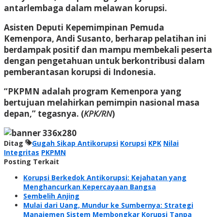
antarlembaga dalam melawan korupsi.
Asisten Deputi Kepemimpinan Pemuda
Kemenpora, Andi Susanto, berharap pelatihan ini
berdampak positif dan mampu membekali peserta
dengan pengetahuan untuk berkontribusi dalam
pemberantasan korupsi di Indonesia.
“PKPMN adalah program Kemenpora yang
bertujuan melahirkan pemimpin nasional masa
depan,” tegasnya. (
KPK/RN
)
Ditag
Gugah Sikap Antikorupsi
Korupsi
KPK
Nilai
Integritas
PKPMN
Posting Terkait
Korupsi Berkedok Antikorupsi: Kejahatan yang
Menghancurkan Kepercayaan Bangsa
Sembelih Anjing
Mulai dari Uang, Mundur ke Sumbernya: Strategi
Manajemen Sistem Membongkar Korupsi Tanpa