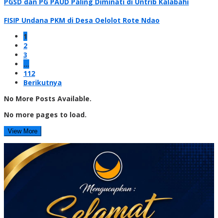
PGSD dan PG PAUD Paling Diminati di Untrib Kalabahi
FISIP Undana PKM di Desa Oelolot Rote Ndao
1
2
3
…
112
Berikutnya
No More Posts Available.
No more pages to load.
View More