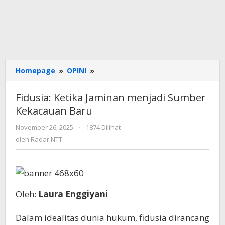
Fidusia:
Homepage
»
OPINI
»
Ketika
Jaminan
Fidusia: Ketika Jaminan menjadi Sumber
menjadi
Kekacauan Baru
Sumber
Kekacauan
oleh
November 26, 2025
-
1874 Dilihat
Baru
Radar
oleh
Radar NTT
NTT
Oleh:
Laura Enggiyani
Dalam idealitas dunia hukum, fidusia dirancang