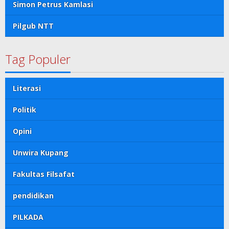
Simon Petrus Kamlasi
Pilgub NTT
Tag Populer
Literasi
Politik
Opini
Unwira Kupang
Fakultas Filsafat
pendidikan
PILKADA