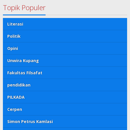
Topik Populer
Literasi
Politik
Opini
Unwira Kupang
Fakultas Filsafat
pendidikan
PILKADA
Cerpen
Simon Petrus Kamlasi