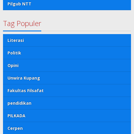
Pilgub NTT
Tag Populer
Literasi
Politik
Opini
Unwira Kupang
Fakultas Filsafat
pendidikan
PILKADA
Cerpen