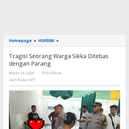
Tragis!
Homepage
»
HUKRIM
»
Seorang
Warga
Tragis! Seorang Warga Sikka Ditebas
Sikka
dengan Parang
Ditebas
dengan
oleh
Maret 24, 2026
-
1592 Dilihat
Parang
Radar
oleh
Radar NTT
NTT