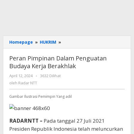
Peran
Homepage
»
HUKRIM
»
Pimpinan
Dalam
Peran Pimpinan Dalam Penguatan
Penguatan
Budaya Kerja Berakhlak
Budaya
Kerja
oleh
April 12, 2024
-
3632 Dilihat
Berakhlak
Radar
oleh
Radar NTT
NTT
Gambar Ilustrasi Pemimpin Yang adil
RADARNTT –
Pada tanggal 27 Juli 2021
Presiden Republik Indonesia telah meluncurkan