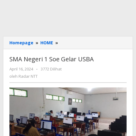
SMA
Homepage
»
HOME
»
Negeri
1
SMA Negeri 1 Soe Gelar USBA
Soe
Gelar
oleh
April 16, 2024
-
3772 Dilihat
Radar
USBA
oleh
Radar NTT
NTT