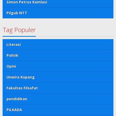
Simon Petrus Kamlasi
Pilgub NTT
Tag Populer
Literasi
Politik
Opini
Unwira Kupang
Fakultas Filsafat
pendidikan
PILKADA