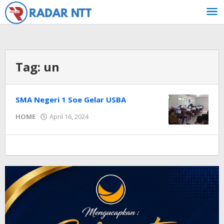
Lewati
ke
konten
Tag:
un
SMA Negeri 1 Soe Gelar USBA
oleh
HOME
April 16, 2024
Radar
NTT