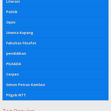
Literasi
Politik
Opini
Unwira Kupang
Fakultas Filsafat
pendidikan
PILKADA
Cerpen
Simon Petrus Kamlasi
Pilgub NTT