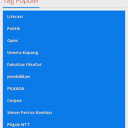
Tag Populer
Literasi
Politik
Opini
Unwira Kupang
Fakultas Filsafat
pendidikan
PILKADA
Cerpen
Simon Petrus Kamlasi
Pilgub NTT