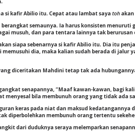
a.
 si kafir Abilio itu. Cepat atau lambat saya
toh
akan
berangkat semaunya. Ia harus konsisten menuruti g
ai musuh, dan para tentara lainnya tak berurusan 
akan siapa sebenarnya si kafir Abilio itu. Dia itu pe
i memusuhi dia, maka kalian sudah berada di jalur 
ang diceritakan Mahdini tetap tak ada hubungann
gangkat senapannya, “Maaf kawan-kawan, bagi kal
at menyesal bila membunuh orang yang tidak ada sa
guran keras pada niat dan maksud kedatangannya di
a tak diperbolehkan membunuh orang tertentu sekeh
 bangkit dari duduknya seraya melemparkan senapan