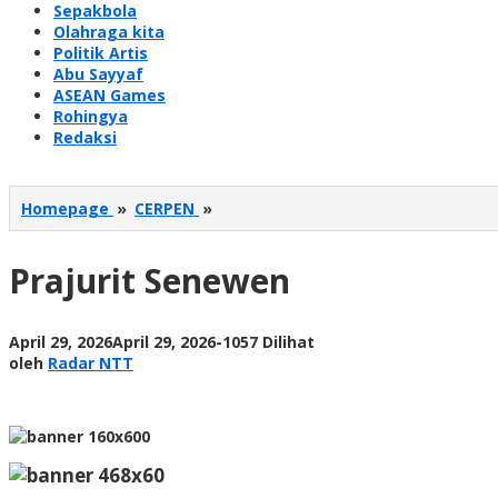
Sepakbola
Olahraga kita
Politik Artis
Abu Sayyaf
ASEAN Games
Rohingya
Redaksi
Prajurit
Homepage
»
CERPEN
»
Senewen
Prajurit Senewen
oleh
April 29, 2026
April 29, 2026
-
1057 Dilihat
Radar
oleh
Radar NTT
NTT