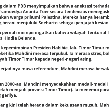
g dalam PBB menyimpulkan bahwa aneksasi terhada
 Pramoedya Ananta Toer secara tendensius menegask
nkan warga pribumi Palestina. Mereka hanya beramb
berani menjuluki Soeharto sebagai penjajah kesian
no pernah memperingatkan bahwa wilayah teritorial
s Hindia Belanda.
a kepemimpinan Presiden Habibie, lalu Timor Timu
ketika Mahdini merasa terpukul. Ia merasa stres, b
ah Timor Timur kepada negeri-negeri asing.
 terjadinya masa referendum, Mahdini merasa bersa
n 2000-an, Mahdini menyedekahkan medali-medali ya
lah menjadi provinsi Timor Timur). Ia menemui par
gerilya.
ng kini telah berada dalam kekuasaan musuh, Mahdi