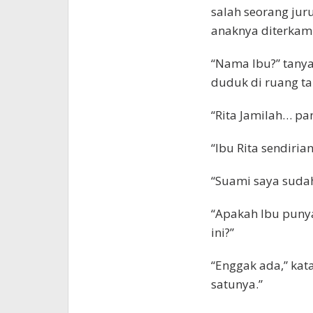
salah seorang jur
anaknya diterkam
“Nama Ibu?” tanya 
duduk di ruang t
“Rita Jamilah… pan
“Ibu Rita sendiri
“Suami saya sudah
“Apakah Ibu punya
ini?”
“Enggak ada,” kat
satunya.”