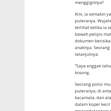
menggigitnya?
Kini, ia semakin 
puteranya. Wajahn
terlihat ketika ia 
bawah pelipis mat
dokumen berisika
anaknya. Seorang
selanjutnya.
“Saya enggak tah
kosong.
Seorang polisi m
puteranya, di ant
kacamata, dan ala
dalam koper kecil
menandatangani d