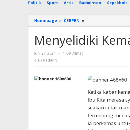
Politik
Sport
Artis
Badminton
Sepakbola
Menyelidiki
Homepage
»
CERPEN
»
Kematian
Sang
Menyelidiki Kem
Anak
oleh
Juni 27, 2024
-
1459 Dilihat
Radar
oleh
Radar NTT
NTT
Ketika kabar kema
Ibu Rita merasa s
seakan ia tak mamp
termenung menatap
ia berkemas untuk