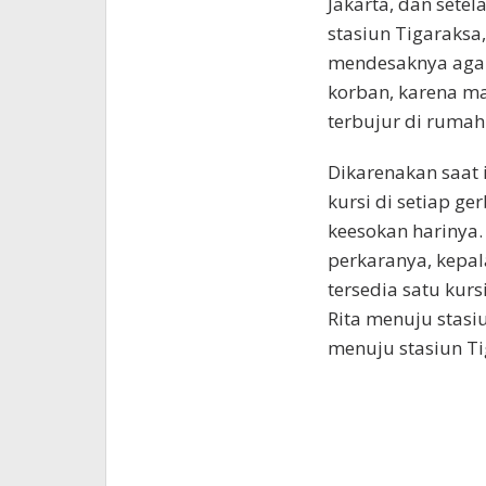
Jakarta, dan setel
stasiun Tigaraksa
mendesaknya agar
korban, karena m
terbujur di rumah
Dikarenakan saat 
kursi di setiap ge
keesokan harinya.
perkaranya, kepa
tersedia satu kurs
Rita menuju stasi
menuju stasiun T