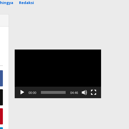
hingya
Redaksi
Pemutar
Video
00:00
04:46