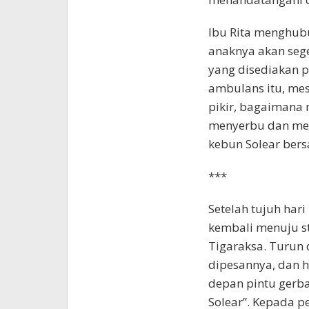
Ibu Rita menghub
anaknya akan seg
yang disediakan p
ambulans itu, mes
pikir, bagaimana
menyerbu dan men
kebun Solear ber
***
Setelah tujuh har
kembali menuju st
Tigaraksa. Turun 
dipesannya, dan 
depan pintu gerb
Solear”. Kepada 