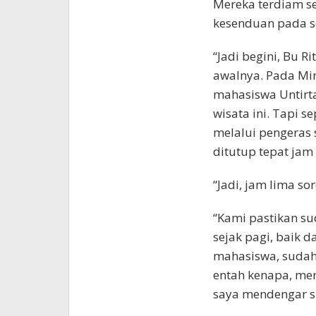
Mereka terdiam se
kesenduan pada s
“Jadi begini, Bu R
awalnya. Pada Mi
mahasiswa Untirt
wisata ini. Tapi 
melalui pengeras 
ditutup tepat jam 
“Jadi, jam lima so
“Kami pastikan s
sejak pagi, baik 
mahasiswa, sudah t
entah kenapa, men
saya mendengar su