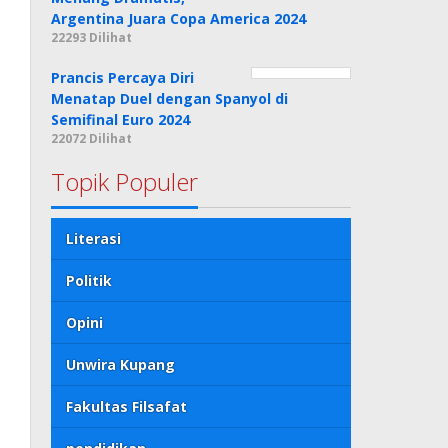
Argentina Juara Copa America 2024
22293 Dilihat
Prancis Percaya Diri
Menatap Duel dengan Spanyol di
Semifinal Euro 2024
22072 Dilihat
Topik Populer
Literasi
Politik
Opini
Unwira Kupang
Fakultas Filsafat