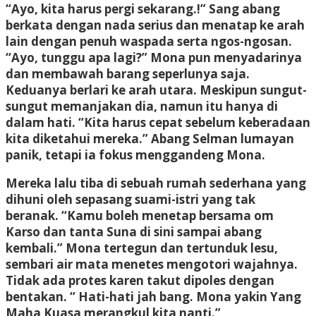
“Ayo, kita harus pergi sekarang.!” Sang abang
berkata dengan nada serius dan menatap ke arah
lain dengan penuh waspada serta ngos-ngosan.
“Ayo, tunggu apa lagi?” Mona pun menyadarinya
dan membawah barang seperlunya saja.
Keduanya berlari ke arah utara. Meskipun sungut-
sungut memanjakan dia, namun itu hanya di
dalam hati. “Kita harus cepat sebelum keberadaan
kita diketahui mereka.” Abang Selman lumayan
panik, tetapi ia fokus menggandeng Mona.
Mereka lalu tiba di sebuah rumah sederhana yang
dihuni oleh sepasang suami-istri yang tak
beranak. “Kamu boleh menetap bersama om
Karso dan tanta Suna di sini sampai abang
kembali.” Mona tertegun dan tertunduk lesu,
sembari air mata menetes mengotori wajahnya.
Tidak ada protes karen takut dipoles dengan
bentakan. “ Hati-hati jah bang. Mona yakin Yang
Maha Kuasa merangkul kita nanti.”