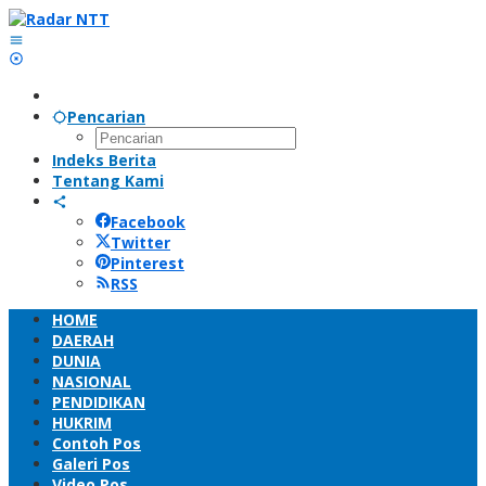
Lewati
ke
konten
Pencarian
Indeks Berita
Tentang Kami
Facebook
Twitter
Pinterest
RSS
HOME
DAERAH
DUNIA
NASIONAL
PENDIDIKAN
HUKRIM
Contoh Pos
Galeri Pos
Video Pos