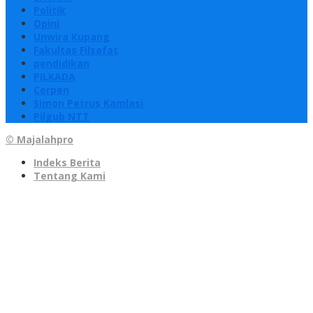
Politik
Opini
Unwira Kupang
Fakultas Filsafat
pendidikan
PILKADA
Cerpen
Simon Petrus Kamlasi
Pilgub NTT
© Majalahpro
Indeks Berita
Tentang Kami