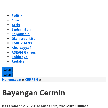
Politik
Sport
Artis
Badminton
Sepakbola
Olahraga kita
Politik Artis
Abu Sayyaf
ASEAN Games
Rohingya
Redaksi
tutup
tutup
Bayangan
Homepage
»
CERPEN
»
Cermin
Bayangan Cermin
oleh
Desember 12, 2025
Desember 12, 2025
-
1023 Dilihat