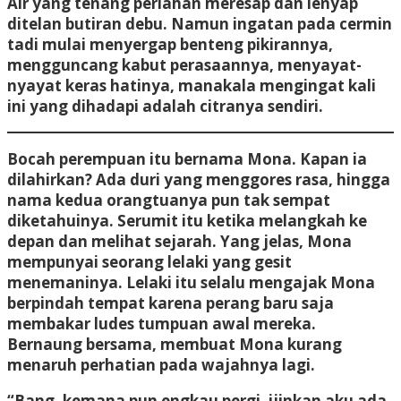
Air yang tenang perlahan meresap dan lenyap
ditelan butiran debu. Namun ingatan pada cermin
tadi mulai menyergap benteng pikirannya,
mengguncang kabut perasaannya, menyayat-
nyayat keras hatinya, manakala mengingat kali
ini yang dihadapi adalah citranya sendiri.
Bocah perempuan itu bernama Mona. Kapan ia
dilahirkan? Ada duri yang menggores rasa, hingga
nama kedua orangtuanya pun tak sempat
diketahuinya. Serumit itu ketika melangkah ke
depan dan melihat sejarah. Yang jelas, Mona
mempunyai seorang lelaki yang gesit
menemaninya. Lelaki itu selalu mengajak Mona
berpindah tempat karena perang baru saja
membakar ludes tumpuan awal mereka.
Bernaung bersama, membuat Mona kurang
menaruh perhatian pada wajahnya lagi.
“Bang, kemana pun engkau pergi, ijinkan aku ada