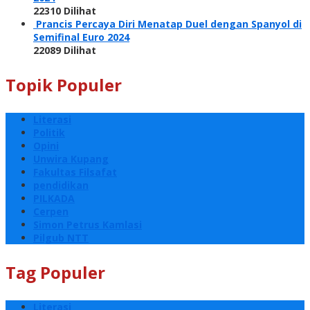
22310 Dilihat
Prancis Percaya Diri Menatap Duel dengan Spanyol di
Semifinal Euro 2024
22089 Dilihat
Topik Populer
Literasi
Politik
Opini
Unwira Kupang
Fakultas Filsafat
pendidikan
PILKADA
Cerpen
Simon Petrus Kamlasi
Pilgub NTT
Tag Populer
Literasi