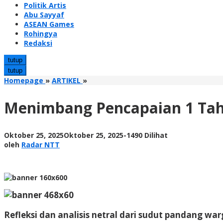
Politik Artis
Abu Sayyaf
ASEAN Games
Rohingya
Redaksi
tutup
tutup
Menimbang
Homepage
»
ARTIKEL
»
Pencapaian
1
Menimbang Pencapaian 1 Ta
Tahun
Pemerintahan
Prabowo
oleh
Oktober 25, 2025
Oktober 25, 2025
-
1490 Dilihat
Radar
oleh
Radar NTT
NTT
Refleksi dan analisis netral dari sudut pandang w