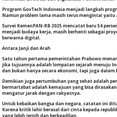
Program GovTech Indonesia menjadi langkah progresif
Namun problem lama masih terus mengintai yaitu ada
Survei KemenPAN-RB 2025 mencatat baru 54 persen 
menjadi budaya kerja, masih berhenti sebagai proy
berwarna digital.
Antara Janji dan Arah
Satu tahun pertama pemerintahan Prabowo menand
jika tujuannya adalah lompatan sejarah menuju In
dan bukan hanya secara ekonomi, tapi juga dalam k
Demikian juga pertumbuhan yang sehat adalah per
bermartabat adalah kemajuan yang bisa dirasakan 
mengatur jarak dengan rakyatnya.
Untuk kebaikan bangsa dan negara, catatan ini ditul
Karena kritik lahir berasal dari cinta kepada repu
yang lebih jernih dan berkeadilan.