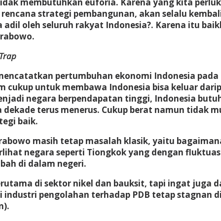
tidak membutuhkan euforia. Karena yang kita perlu
n rencana strategi pembangunan, akan selalu kemba
 adil oleh seluruh rakyat Indonesia?. Karena itu ba
Prabowo.
Trap
 mencatatkan pertumbuhan ekonomi Indonesia pada tri
um cukup untuk membawa Indonesia bisa keluar dar
enjadi negara berpendapatan tinggi, Indonesia but
a dekade terus menerus. Cukup berat namun tidak mu
egi baik.
rabowo masih tetap masalah klasik, yaitu bagaiman
lihat negara seperti Tiongkok yang dengan fluktua
mbah di dalam negeri.
terutama di sektor nikel dan bauksit, tapi ingat ju
i industri pengolahan terhadap PDB tetap stagnan di
n).