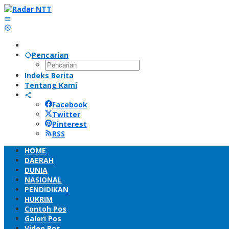
Lewati
ke
konten
Pencarian
Indeks Berita
Tentang Kami
Facebook
Twitter
Pinterest
RSS
HOME
DAERAH
DUNIA
NASIONAL
PENDIDIKAN
HUKRIM
Contoh Pos
Galeri Pos
Video Pos