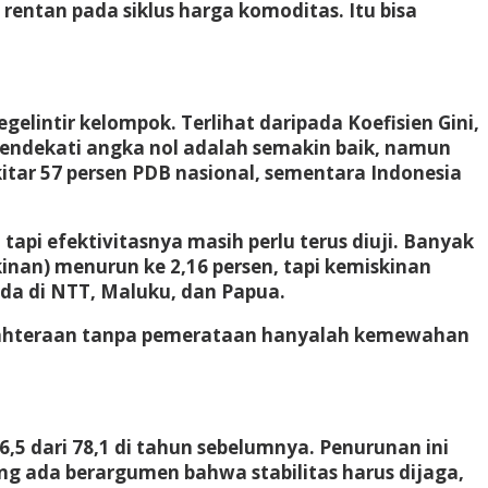
entan pada siklus harga komoditas. Itu bisa
lintir kelompok. Terlihat daripada Koefisien Gini,
 mendekati angka nol adalah semakin baik, namun
tar 57 persen PDB nasional, sementara Indonesia
api efektivitasnya masih perlu terus diuji. Banyak
nan) menurun ke 2,16 persen, tapi kemiskinan
rada di NTT, Maluku, dan Papua.
esejahteraan tanpa pemerataan hanyalah kemewahan
,5 dari 78,1 di tahun sebelumnya. Penurunan ini
ng ada berargumen bahwa stabilitas harus dijaga,