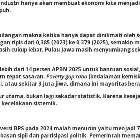
industri hanya akan membuat ekonomi kita menjadi r
puh.
ngan makna ketika hanya dapat dinikmati oleh sege
 tipis dari 0,385 (2023) ke 0,379 (2025), semakin
sih cukup lebar. Pulau Jawa masih menyumbang seki
ih dari 14 persen APBN 2025 untuk bantuan sosial, t
um tepat sasaran.
Poverty gap ratio
(kedalaman kemiski
i, atau sekitar 3 juta jiwa, dimana ini mayoritas be
kur utama, bukan lagi sekadar statistik. Karena k
i kecelakaan sistemik.
 versi BPS pada 2024 malah menurun yaitu menjadi 76
san sipil dan partisipasi politik. Pemerintah mema