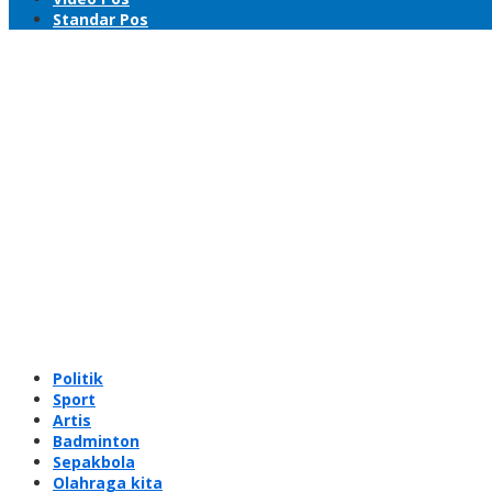
Standar Pos
Politik
Sport
Artis
Badminton
Sepakbola
Olahraga kita