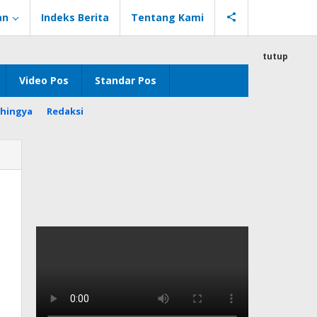
an
Indeks Berita
Tentang Kami
tutup
Video Pos
Standar Pos
hingya
Redaksi