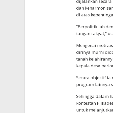
dijalankan secara
dan keharmonisan 
di atas kepenting
“Berpolitik lah de
tangan rakyat,” u
Mengenai motivasi
dirinya murni did
tanah kelahiranny
kepala desa peri
Secara objektif i
program lainnya 
Sehingga dalam ha
kontestan Pilkade
untuk melanjutk