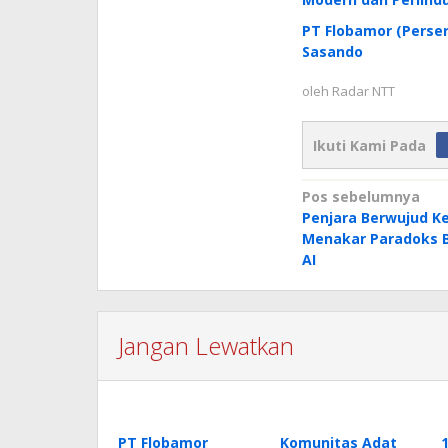
PT Flobamor (Perser
Sasando
oleh
Radar NTT
Ikuti Kami Pada
Navigasi
Pos sebelumnya
Penjara Berwujud 
pos
Menakar Paradoks Be
AI
Jangan Lewatkan
PT Flobamor
Komunitas Adat