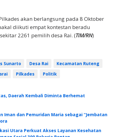
Pilkades akan berlangsung pada 8 Oktober
akal diikuti empat kontestan beradu
ekitar 2261 pemilih desa Rai. (
TIM/RN
)
s Sunarto
Desa Rai
Kecamatan Ruteng
rai
Pilkades
Politik
ntas, Daerah Kembali Diminta Berhemat
n Iman dan Pemuridan Maria sebagai “Jembatan
ora
ekasi Utara Perkuat Akses Layanan Kesehatan
ngan Sosial 300 Pekerja Rentan