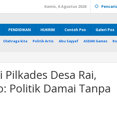
Kamis, 6 Agustus 2026
Pencari
PENDIDIKAN
HUKRIM
Contoh Pos
Galeri Pos
Olahraga kita
Politik Artis
Abu Sayyaf
ASEAN Games
Ro
i Pilkades Desa Rai,
: Politik Damai Tanpa