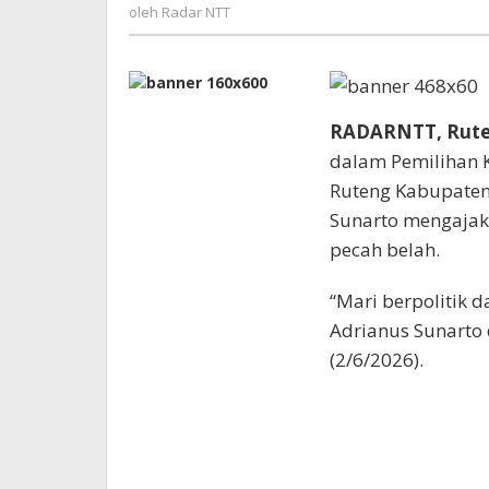
Pecah
Radar
oleh
Radar NTT
Belah
NTT
RADARNTT, Rut
dalam Pemilihan K
Ruteng Kabupaten
Sunarto mengajak
pecah belah.
“Mari berpolitik da
Adrianus Sunarto
(2/6/2026).