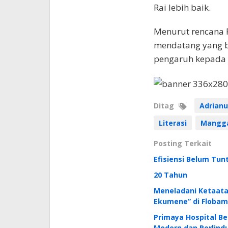
Rai lebih baik.
Menurut rencana 
mendatang yang b
pengaruh kepada s
Ditag
Adrianu
Literasi
Mangga
Posting Terkait
Efisiensi Belum Tu
20 Tahun
Meneladani Ketaata
Ekumene” di Flobam
Primaya Hospital B
Modern dan Perlindu