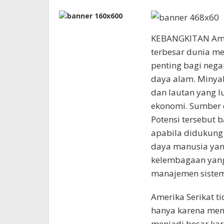
KEBANGKITAN Amer
terbesar dunia m
penting bagi neg
daya alam. Minyak,
dan lautan yang l
ekonomi. Sumber 
Potensi tersebut
apabila didukung
daya manusia yang
kelembagaan yang 
manajemen sistem
Amerika Serikat t
hanya karena memi
menjadi besar k