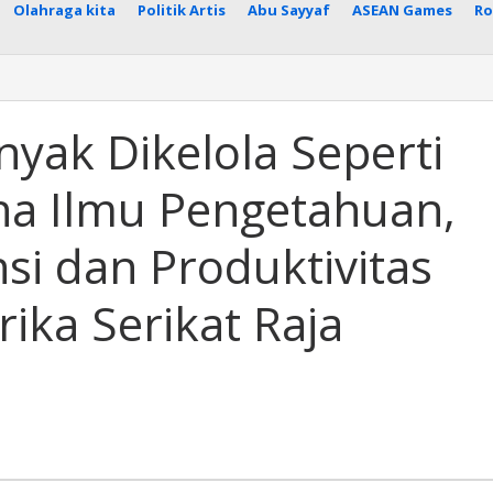
Olahraga kita
Politik Artis
Abu Sayyaf
ASEAN Games
Ro
yak Dikelola Seperti
na Ilmu Pengetahuan,
nsi dan Produktivitas
ika Serikat Raja