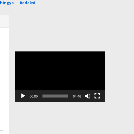
hingya
Redaksi
Pemutar
Video
00:00
04:46