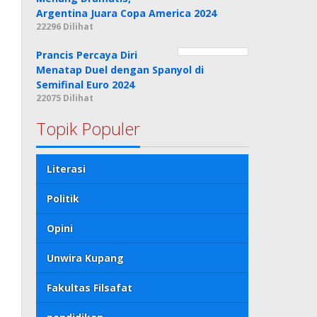
Argentina Juara Copa America 2024
22296 Dilihat
Prancis Percaya Diri
Menatap Duel dengan Spanyol di
Semifinal Euro 2024
22075 Dilihat
Topik Populer
Literasi
Politik
Opini
Unwira Kupang
Fakultas Filsafat