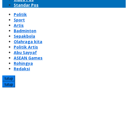
Standar Pos
Politik
Sport
Artis
Badminton
Sepakbola
Olahraga kita
Politik Artis
Abu Sayyaf
ASEAN Games
Rohingya
Redaksi
tutup
tutup