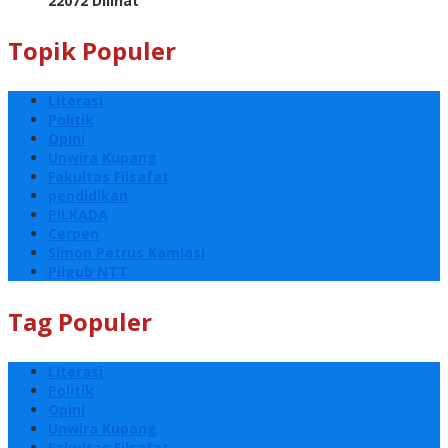
22072 Dilihat
Topik Populer
Literasi
Politik
Opini
Unwira Kupang
Fakultas Filsafat
pendidikan
PILKADA
Cerpen
Simon Petrus Kamlasi
Pilgub NTT
Tag Populer
Literasi
Politik
Opini
Unwira Kupang
Fakultas Filsafat