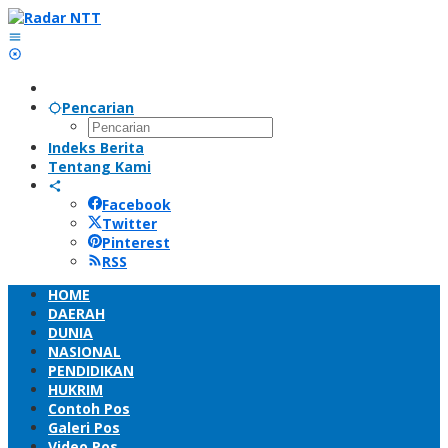
Lewati
ke
konten
Pencarian
Indeks Berita
Tentang Kami
Facebook
Twitter
Pinterest
RSS
HOME
DAERAH
DUNIA
NASIONAL
PENDIDIKAN
HUKRIM
Contoh Pos
Galeri Pos
Video Pos