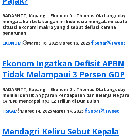
Pajak?
RADARNTT, Kupang – Ekonom Dr. Thomas Ola Langoday
mengatakan belakangan ini Indonesia mengalami suatu
situasi ekonomi makro yang disebut deflasi karena
penurunan
oleh
EKONOMI
Maret 16, 2025
Maret 16, 2025
Sebar
Tweet
Radar
NTT
Ekonom Ingatkan Defisit APBN
Tidak Melampaui 3 Persen GDP
RADARNTT, Kupang – Ekonom Dr. Thomas Ola Langoday
menilai defisit Anggaran Pendapatan dan Belanja Negara
(APBN) mencapai Rp31,2 Triliun di Dua Bulan
oleh
FISKAL
Maret 14, 2025
Maret 14, 2025
Sebar
Tweet
Radar
NTT
Mendagri Keliru Sebut Kepala