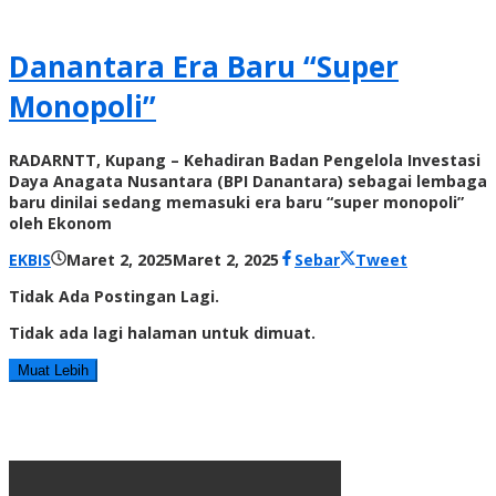
Radar
NTT
Danantara Era Baru “Super
Monopoli”
RADARNTT, Kupang – Kehadiran Badan Pengelola Investasi
Daya Anagata Nusantara (BPI Danantara) sebagai lembaga
baru dinilai sedang memasuki era baru “super monopoli”
oleh Ekonom
oleh
EKBIS
Maret 2, 2025
Maret 2, 2025
Sebar
Tweet
Radar
Tidak Ada Postingan Lagi.
NTT
Tidak ada lagi halaman untuk dimuat.
Muat Lebih