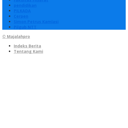
pendidikan
PILKADA
Cerpen
Simon Petrus Kamlasi
Pilgub NTT
© Majalahpro
Indeks Berita
Tentang Kami