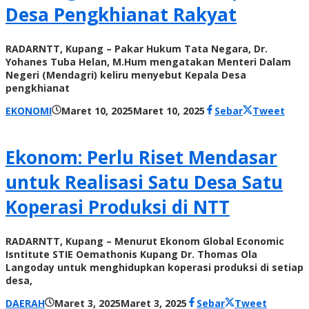
Desa Pengkhianat Rakyat
RADARNTT, Kupang – Pakar Hukum Tata Negara, Dr.
Yohanes Tuba Helan, M.Hum mengatakan Menteri Dalam
Negeri (Mendagri) keliru menyebut Kepala Desa
pengkhianat
oleh
EKONOMI
Maret 10, 2025
Maret 10, 2025
Sebar
Tweet
Radar
NTT
Ekonom: Perlu Riset Mendasar
untuk Realisasi Satu Desa Satu
Koperasi Produksi di NTT
RADARNTT, Kupang – Menurut Ekonom Global Economic
Isntitute STIE Oemathonis Kupang Dr. Thomas Ola
Langoday untuk menghidupkan koperasi produksi di setiap
desa,
oleh
DAERAH
Maret 3, 2025
Maret 3, 2025
Sebar
Tweet