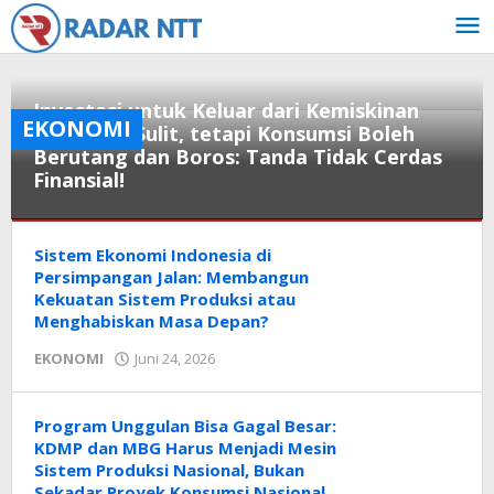
Lewati
ke
konten
Investasi untuk Keluar dari Kemiskinan
EKONOMI
Dianggap Sulit, tetapi Konsumsi Boleh
Berutang dan Boros: Tanda Tidak Cerdas
Finansial!
EKONOMI
Sistem Ekonomi Indonesia di
Juni
Persimpangan Jalan: Membangun
25,
Kekuatan Sistem Produksi atau
2026
Menghabiskan Masa Depan?
oleh
Radar
oleh
EKONOMI
Juni 24, 2026
NTT
Radar
NTT
Program Unggulan Bisa Gagal Besar:
KDMP dan MBG Harus Menjadi Mesin
Sistem Produksi Nasional, Bukan
Sekadar Proyek Konsumsi Nasional