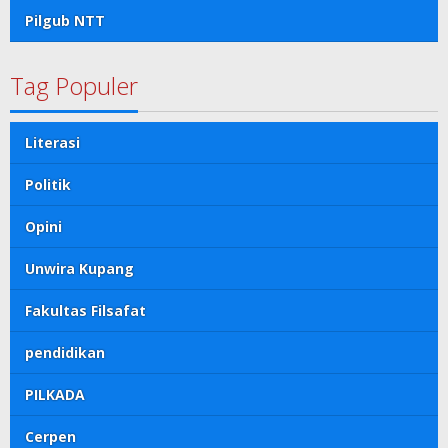
Pilgub NTT
Tag Populer
Literasi
Politik
Opini
Unwira Kupang
Fakultas Filsafat
pendidikan
PILKADA
Cerpen