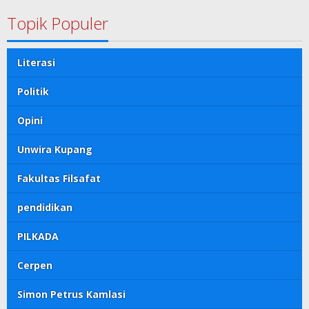
Topik Populer
Literasi
Politik
Opini
Unwira Kupang
Fakultas Filsafat
pendidikan
PILKADA
Cerpen
Simon Petrus Kamlasi