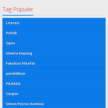
Tag Populer
Literasi
Politik
Opini
Unwira Kupang
Fakultas Filsafat
pendidikan
PILKADA
Cerpen
Simon Petrus Kamlasi