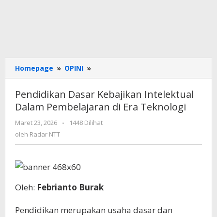
Pendidikan
Homepage
»
OPINI
»
Dasar
Kebajikan
Pendidikan Dasar Kebajikan Intelektual
Intelektual
Dalam Pembelajaran di Era Teknologi
Dalam
Pembelajaran
oleh
Maret 23, 2026
-
1448 Dilihat
di
Radar
oleh
Radar NTT
Era
NTT
Teknologi
Oleh:
Febrianto Burak
Pendidikan merupakan usaha dasar dan