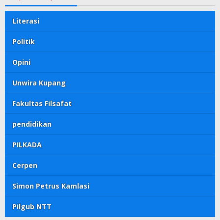
Literasi
Politik
Opini
Unwira Kupang
Fakultas Filsafat
pendidikan
PILKADA
Cerpen
Simon Petrus Kamlasi
Pilgub NTT