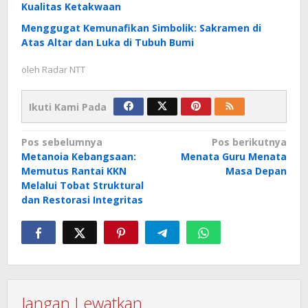
Kualitas Ketakwaan
Menggugat Kemunafikan Simbolik: Sakramen di
Atas Altar dan Luka di Tubuh Bumi
oleh
Radar NTT
Ikuti Kami Pada
Navigasi
Pos sebelumnya
Pos berikutnya
Metanoia Kebangsaan:
Menata Guru Menata
pos
Memutus Rantai KKN
Masa Depan
Melalui Tobat Struktural
dan Restorasi Integritas
Jangan Lewatkan