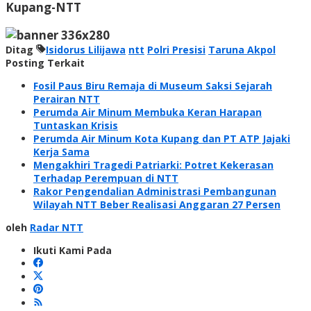
Kupang
-NTT
Ditag
Isidorus Lilijawa
ntt
Polri Presisi
Taruna Akpol
Posting Terkait
Fosil Paus Biru Remaja di Museum Saksi Sejarah
Perairan NTT
Perumda Air Minum Membuka Keran Harapan
Tuntaskan Krisis
Perumda Air Minum Kota Kupang dan PT ATP Jajaki
Kerja Sama
Mengakhiri Tragedi Patriarki: Potret Kekerasan
Terhadap Perempuan di NTT
Rakor Pengendalian Administrasi Pembangunan
Wilayah NTT Beber Realisasi Anggaran 27 Persen
oleh
Radar NTT
Ikuti Kami Pada