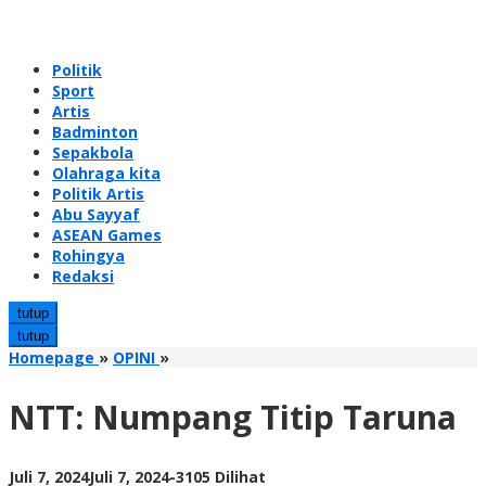
Politik
Sport
Artis
Badminton
Sepakbola
Olahraga kita
Politik Artis
Abu Sayyaf
ASEAN Games
Rohingya
Redaksi
tutup
tutup
NTT:
Homepage
»
OPINI
»
Numpang
Titip
NTT: Numpang Titip Taruna
Taruna
oleh
Juli 7, 2024
Juli 7, 2024
-
3105 Dilihat