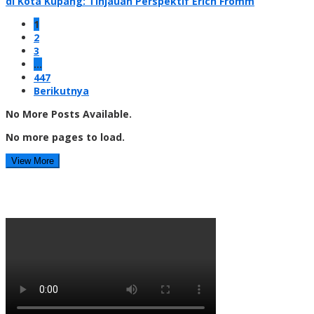
di Kota Kupang: Tinjauan Perspektif Erich Fromm
1
2
3
…
447
Berikutnya
No More Posts Available.
No more pages to load.
View More