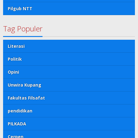
Pilgub NTT
Tag Populer
Literasi
Politik
Opini
Unwira Kupang
Fakultas Filsafat
pendidikan
PILKADA
Cerpen