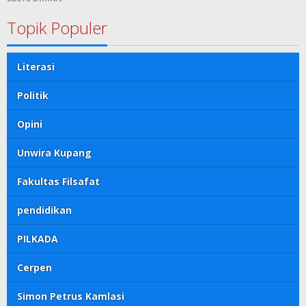
Topik Populer
Literasi
Politik
Opini
Unwira Kupang
Fakultas Filsafat
pendidikan
PILKADA
Cerpen
Simon Petrus Kamlasi