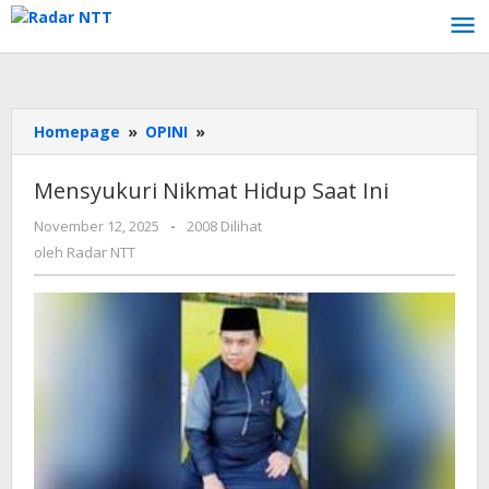
Lewati
ke
konten
Mensyukuri
Homepage
»
OPINI
»
Nikmat
Hidup
Mensyukuri Nikmat Hidup Saat Ini
Saat
Ini
oleh
November 12, 2025
-
2008 Dilihat
Radar
oleh
Radar NTT
NTT