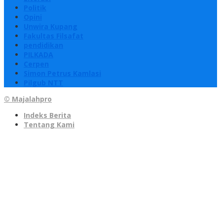
Politik
Opini
Unwira Kupang
Fakultas Filsafat
pendidikan
PILKADA
Cerpen
Simon Petrus Kamlasi
Pilgub NTT
© Majalahpro
Indeks Berita
Tentang Kami