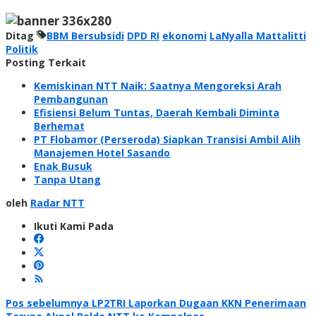
Ditag
BBM Bersubsidi
DPD RI
ekonomi
LaNyalla Mattalitti
Politik
Posting Terkait
Kemiskinan NTT Naik: Saatnya Mengoreksi Arah
Pembangunan
Efisiensi Belum Tuntas, Daerah Kembali Diminta
Berhemat
PT Flobamor (Perseroda) Siapkan Transisi Ambil Alih
Manajemen Hotel Sasando
Enak Busuk
Tanpa Utang
oleh
Radar NTT
Ikuti Kami Pada
Navigasi
Pos sebelumnya
LP2TRI Laporkan Dugaan KKN Penerimaan