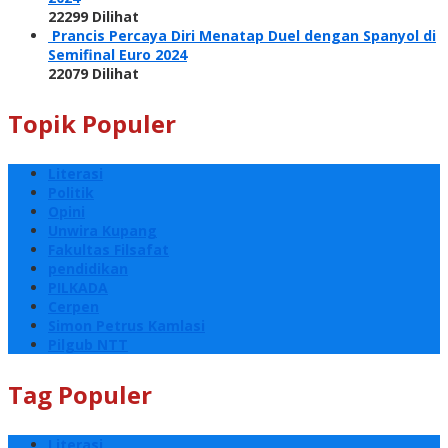
22299 Dilihat
Prancis Percaya Diri Menatap Duel dengan Spanyol di
Semifinal Euro 2024
22079 Dilihat
Topik Populer
Literasi
Politik
Opini
Unwira Kupang
Fakultas Filsafat
pendidikan
PILKADA
Cerpen
Simon Petrus Kamlasi
Pilgub NTT
Tag Populer
Literasi