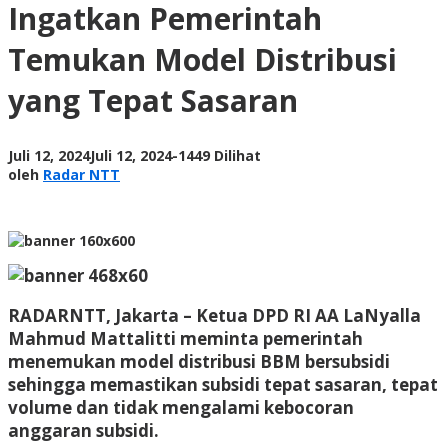
Ingatkan Pemerintah
Temukan
Model
Temukan Model Distribusi
Distribusi
yang
yang Tepat Sasaran
Tepat
Sasaran
oleh
Juli 12, 2024
Juli 12, 2024
-
1449 Dilihat
Radar
oleh
Radar NTT
NTT
RADARNTT, Jakarta
– Ketua DPD RI AA LaNyalla
Mahmud Mattalitti meminta pemerintah
menemukan model distribusi BBM bersubsidi
sehingga memastikan subsidi tepat sasaran, tepat
volume dan tidak mengalami kebocoran
anggaran subsidi.