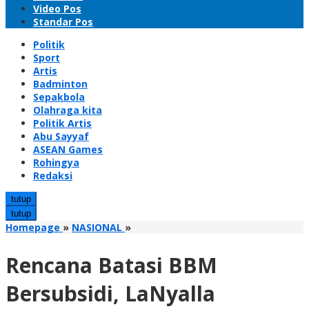
Video Pos
Standar Pos
Politik
Sport
Artis
Badminton
Sepakbola
Olahraga kita
Politik Artis
Abu Sayyaf
ASEAN Games
Rohingya
Redaksi
tutup
tutup
Rencana
Homepage
»
NASIONAL
»
Batasi
BBM
Rencana Batasi BBM
Bersubsidi,
LaNyalla
Bersubsidi, LaNyalla
Ingatkan
Pemerintah