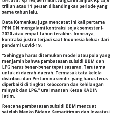
tercatat Rp 193,06 triliun. Angka ini anjlok Rp 23,9
triliun atau 11 persen dibandingkan periode yang
sama tahun lalu.
Data Kemenkeu juga mencatat ini kali pertama
PPN DN mengalami kontraksi sejak semester I-
2020 atau empat tahun terakhir. Ironisnya,
kontraksi justru terjadi saat Indonesia keluar dari
pandemi Covid-19.
“Sehingga harus ditemukan model atau pola yang
menjamin bahwa pembatasan subsidi BBM dan
LPG harus benar-benar tepat sasaran. Terutama
untuk di daerah-daerah. Termasuk tata kelola
distribusi dari Pertamina sendiri yang harus terus
diperbaiki di tingkat kebocoran dan kehilangan
minyak dan LPG,” urai mantan Ketua KADIN
Jatim.
Rencana pembatasan subsidi BBM mencuat
setelah Menko Bidang Kemaritiman dan Investasi