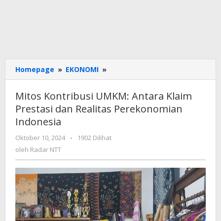
Mitos
Homepage
»
EKONOMI
»
Kontribusi
UMKM:
Mitos Kontribusi UMKM: Antara Klaim
Antara
Prestasi dan Realitas Perekonomian
Klaim
Indonesia
Prestasi
dan
oleh
Oktober 10, 2024
-
1902 Dilihat
Realitas
Radar
oleh
Radar NTT
Perekonomian
NTT
Indonesia