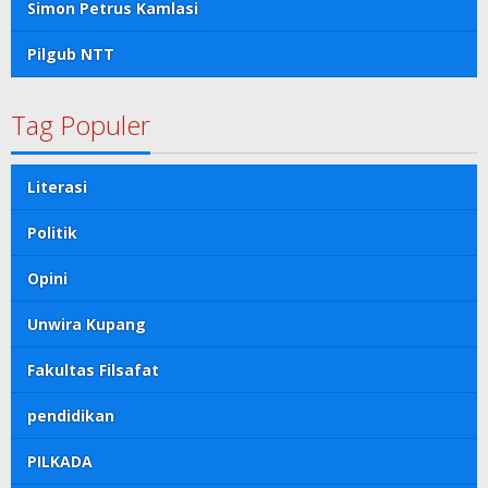
Simon Petrus Kamlasi
Pilgub NTT
Tag Populer
Literasi
Politik
Opini
Unwira Kupang
Fakultas Filsafat
pendidikan
PILKADA