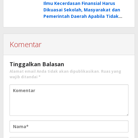
Menggunakan OPM untuk
Ilmu Kecerdasan Finansial Harus
Membangun Aset Produktif
Dikuasai Sekolah, Masyarakat dan
Pemerintah Daerah Apabila Tidak
Ingin Terus-Menerus Miskin
Komentar
Tinggalkan Balasan
Alamat email Anda tidak akan dipublikasikan.
Ruas yang
wajib ditandai
*