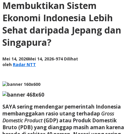
Membuktikan Sistem
Sistem
Ekonomi
Ekonomi Indonesia Lebih
Indonesia
Lebih
Sehat daripada Jepang dan
Sehat
daripada
Jepang
Singapura?
dan
Singapura?
oleh
Mei 14, 2026
Mei 14, 2026
-
974 Dilihat
Radar
oleh
Radar NTT
NTT
SAYA sering mendengar pemerintah Indonesia
membanggakan rasio utang terhadap
Gross
Domestic Product
(GDP) atau Produk Domestik
Bruto (PDB) yang dianggap masih aman karena