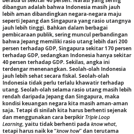
berada di sekitar 40 persen. Narasi yang sering
dibangun adalah bahwa Indonesia masih jauh
lebih aman dibandingkan negara-negara maju
seperti Jepang dan Singapura yang rasio utangnya
jauh lebih tinggi. Bahkan dalam berbagai
pembicaraan publik, sering muncul perbandingan
bahwa Jepang memiliki rasio utang lebih dari 200
persen terhadap GDP, Singapura sekitar 170 persen
terhadap GDP, sedangkan Indonesia hanya sekitar
40 persen terhadap GDP. Sekilas, angka ini
terdengar menenangkan. Seolah-olah Indonesia
jauh lebih sehat secara fiskal. Seolah-olah
Indonesia tidak perlu terlalu khawatir terhadap
utang. Seolah-olah selama rasio utang masih lebih
rendah daripada Jepang dan Singapura, maka
kondisi keuangan negara kita masih aman-aman
saja. Tetapi di sinilah kita harus berhenti sejenak
dan menggunakan cara berpikir
Triple Loop
Learning
, yaitu tidak berhenti pada
know what
,
tetapi harus naik ke “
know how
” dan terutama