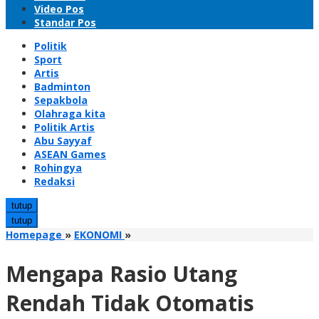
Video Pos
Standar Pos
Politik
Sport
Artis
Badminton
Sepakbola
Olahraga kita
Politik Artis
Abu Sayyaf
ASEAN Games
Rohingya
Redaksi
tutup
tutup
Mengapa
Homepage
»
EKONOMI
»
Rasio
Utang
Mengapa Rasio Utang
Rendah
Tidak
Rendah Tidak Otomatis
Otomatis
Membuktikan