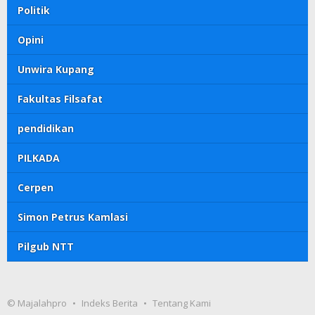
Politik
Opini
Unwira Kupang
Fakultas Filsafat
pendidikan
PILKADA
Cerpen
Simon Petrus Kamlasi
Pilgub NTT
© Majalahpro
Indeks Berita
Tentang Kami