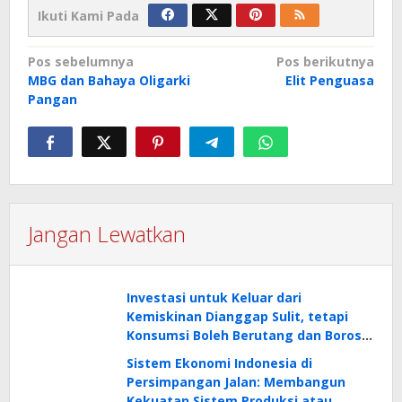
Ikuti Kami Pada
Navigasi
Pos sebelumnya
Pos berikutnya
MBG dan Bahaya Oligarki
Elit Penguasa
pos
Pangan
Jangan Lewatkan
Investasi untuk Keluar dari
Kemiskinan Dianggap Sulit, tetapi
Konsumsi Boleh Berutang dan Boros:
Tanda Tidak Cerdas Finansial!
Sistem Ekonomi Indonesia di
Persimpangan Jalan: Membangun
Kekuatan Sistem Produksi atau