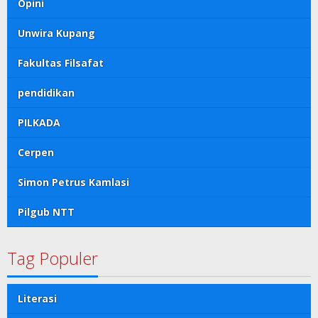
Opini
Unwira Kupang
Fakultas Filsafat
pendidikan
PILKADA
Cerpen
Simon Petrus Kamlasi
Pilgub NTT
Tag Populer
Literasi