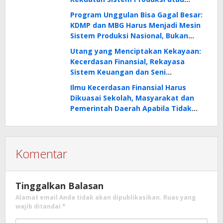
Menghabiskan Masa Depan?
Program Unggulan Bisa Gagal Besar:
KDMP dan MBG Harus Menjadi Mesin
Sistem Produksi Nasional, Bukan
Sekadar Proyek Konsumsi Nasional
Utang yang Menciptakan Kekayaan:
Kecerdasan Finansial, Rekayasa
Sistem Keuangan dan Seni
Menggunakan OPM untuk
Ilmu Kecerdasan Finansial Harus
Membangun Aset Produktif
Dikuasai Sekolah, Masyarakat dan
Pemerintah Daerah Apabila Tidak
Ingin Terus-Menerus Miskin
Komentar
Tinggalkan Balasan
Alamat email Anda tidak akan dipublikasikan.
Ruas yang
wajib ditandai
*