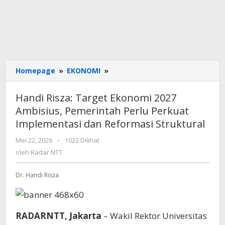
Handi
Homepage
»
EKONOMI
»
Risza:
Target
Handi Risza: Target Ekonomi 2027
Ekonomi
Ambisius, Pemerintah Perlu Perkuat
2027
Implementasi dan Reformasi Struktural
Ambisius,
Pemerintah
oleh
Mei 22, 2026
-
1022 Dilihat
Perlu
Radar
oleh
Radar NTT
Perkuat
NTT
Implementasi
dan
Dr. Handi Risza
Reformasi
Struktural
RADARNTT, Jakarta
– Wakil Rektor Universitas