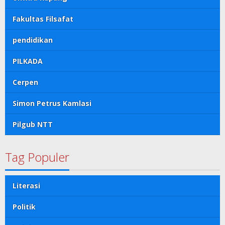
Fakultas Filsafat
pendidikan
PILKADA
Cerpen
Simon Petrus Kamlasi
Pilgub NTT
Tag Populer
Literasi
Politik