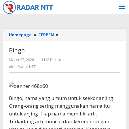
Lewati
ke
konten
Bingo
Homepage
»
CERPEN
»
Bingo
oleh
Maret 27, 2026
-
1128 Dilihat
Radar
oleh
Radar NTT
NTT
Bingo, nama yang umum untuk seekor anjing.
Orang-orang sering menggunakan nama itu
untuk anjing. Tiap nama memiliki arti.
Terkadang arti muncul dari kecenderungan