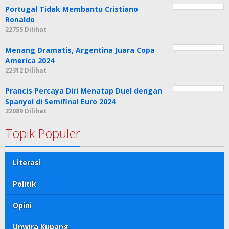
Portugal Tidak Membantu Cristiano
Ronaldo
22755 Dilihat
Menang Dramatis, Argentina Juara Copa
America 2024
22312 Dilihat
Prancis Percaya Diri Menatap Duel dengan
Spanyol di Semifinal Euro 2024
22089 Dilihat
Topik Populer
Literasi
Politik
Opini
Unwira Kupang