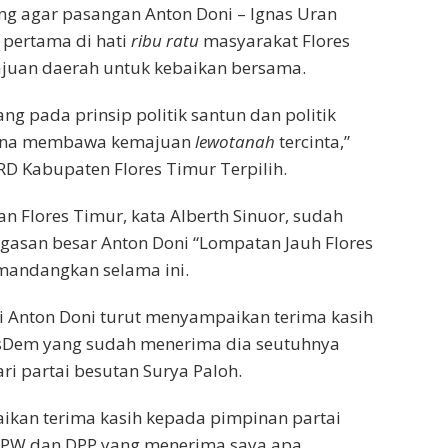
ng agar pasangan Anton Doni – Ignas Uran
pertama di hati
ribu ratu
masyarakat Flores
juan daerah untuk kebaikan bersama.
ng pada prinsip politik santun dan politik
ana membawa kemajuan
lewotanah
tercinta,”
D Kabupaten Flores Timur Terpilih.
 Flores Timur, kata Alberth Sinuor, sudah
agasan besar Anton Doni “Lompatan Jauh Flores
mandangkan selama ini.
i Anton Doni turut menyampaikan terima kasih
sDem yang sudah menerima dia seutuhnya
ri partai besutan Surya Paloh.
ikan terima kasih kepada pimpinan partai
PW dan DPP yang menerima saya apa