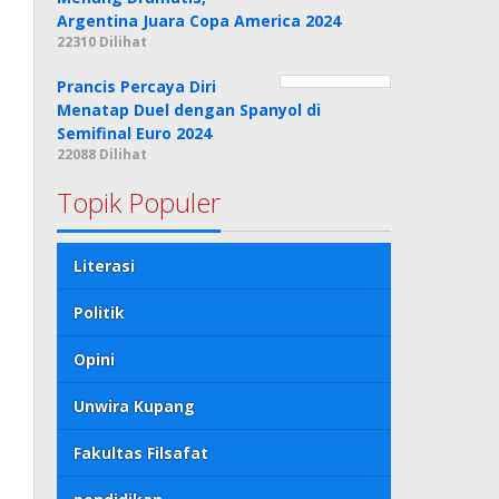
Argentina Juara Copa America 2024
22310 Dilihat
Prancis Percaya Diri
Menatap Duel dengan Spanyol di
Semifinal Euro 2024
22088 Dilihat
Topik Populer
Literasi
Politik
Opini
Unwira Kupang
Fakultas Filsafat