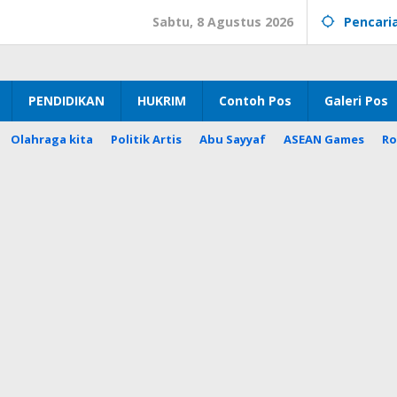
Sabtu, 8 Agustus 2026
Pencari
PENDIDIKAN
HUKRIM
Contoh Pos
Galeri Pos
Olahraga kita
Politik Artis
Abu Sayyaf
ASEAN Games
Ro