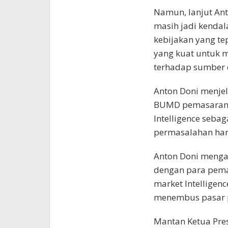
Namun, lanjut Ant
masih jadi kendal
kebijakan yang te
yang kuat untuk 
terhadap sumber d
Anton Doni menjel
BUMD pemasaran P
Intelligence seba
permasalahan har
Anton Doni menga
dengan para pema
market Intellige
menembus pasar p
Mantan Ketua Pre