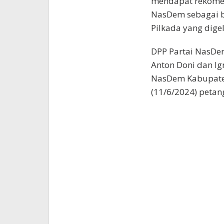
mendapat rekomen
NasDem sebagai b
Pilkada yang dige
DPP Partai NasDe
Anton Doni dan Ig
NasDem Kabupaten 
(11/6/2024) petan