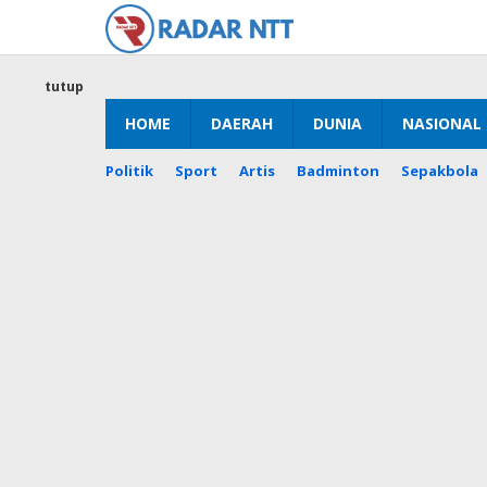
Lewati
ke
konten
tutup
HOME
DAERAH
DUNIA
NASIONAL
Politik
Sport
Artis
Badminton
Sepakbola