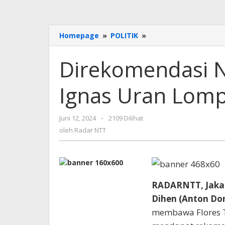
Direkomendasi
Homepage
»
POLITIK
»
NasDem
Anton
Direkomendasi 
Doni-
Ignas
Ignas Uran Lomp
Uran
Lompatan
Jauh
oleh
Juni 12, 2024
-
2109 Dilihat
Flores
Radar
Timur
oleh
Radar NTT
NTT
RADARNTT, Jaka
Dihen (Anton Do
membawa Flores T