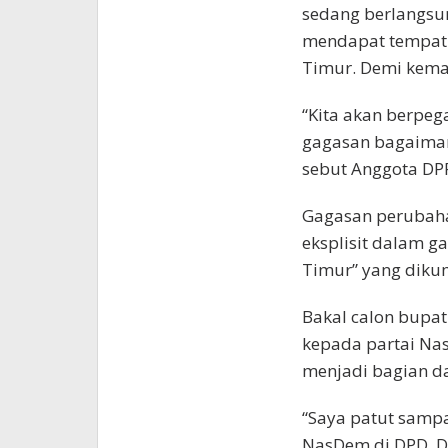
sedang berlangsu
mendapat tempat 
Timur. Demi kema
“Kita akan berpega
gagasan bagaim
sebut Anggota DPR
Gagasan perubahan
eksplisit dalam g
Timur” yang diku
Bakal calon bupat
kepada partai Na
menjadi bagian da
“Saya patut sampa
NasDem di DPD, D