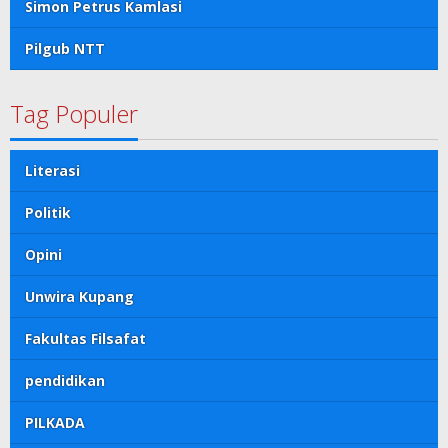
Simon Petrus Kamlasi
Pilgub NTT
Tag Populer
Literasi
Politik
Opini
Unwira Kupang
Fakultas Filsafat
pendidikan
PILKADA