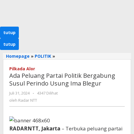
tutup
tutup
Ada
Homepage
»
POLITIK
»
Peluang
Partai
Pilkada Alor
Ada Peluang Partai Politik Bergabung
Politik
Bergabung
Susul Perindo Usung Ima Blegur
Susul
oleh
Juli 31, 2024
-
4347 Dilihat
Perindo
Radar
Usung
oleh
Radar NTT
NTT
Ima
Blegur
RADARNTT, Jakarta
– Terbuka peluang partai