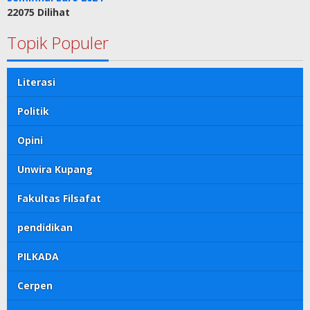
22075 Dilihat
Topik Populer
Literasi
Politik
Opini
Unwira Kupang
Fakultas Filsafat
pendidikan
PILKADA
Cerpen