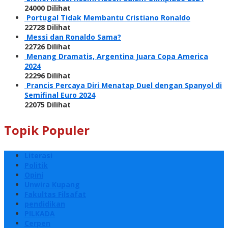
24000 Dilihat
Portugal Tidak Membantu Cristiano Ronaldo
22728 Dilihat
Messi dan Ronaldo Sama?
22726 Dilihat
Menang Dramatis, Argentina Juara Copa America
2024
22296 Dilihat
Prancis Percaya Diri Menatap Duel dengan Spanyol di
Semifinal Euro 2024
22075 Dilihat
Topik Populer
Literasi
Politik
Opini
Unwira Kupang
Fakultas Filsafat
pendidikan
PILKADA
Cerpen