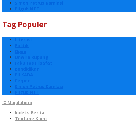
Simon Petrus Kamlasi
Pilgub NTT
Tag Populer
Literasi
Politik
Opini
Unwira Kupang
Fakultas Filsafat
pendidikan
PILKADA
Cerpen
Simon Petrus Kamlasi
Pilgub NTT
© Majalahpro
Indeks Berita
Tentang Kami