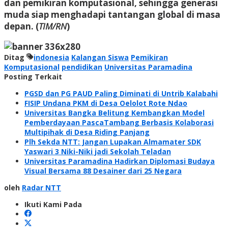
dan pemikiran komputasional, sehingga generasi
muda siap menghadapi tantangan global di masa
depan. (
TIM/RN
)
Ditag
indonesia
Kalangan Siswa
Pemikiran
Komputasional
pendidikan
Universitas Paramadina
Posting Terkait
PGSD dan PG PAUD Paling Diminati di Untrib Kalabahi
FISIP Undana PKM di Desa Oelolot Rote Ndao
Universitas Bangka Belitung Kembangkan Model
Pemberdayaan PascaTambang Berbasis Kolaborasi
Multipihak di Desa Riding Panjang
Plh Sekda NTT: Jangan Lupakan Almamater SDK
Yaswari 3 Niki-Niki jadi Sekolah Teladan
Universitas Paramadina Hadirkan Diplomasi Budaya
Visual Bersama 88 Desainer dari 25 Negara
oleh
Radar NTT
Ikuti Kami Pada