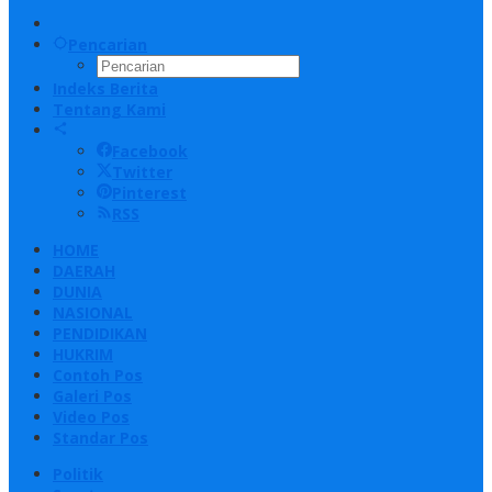
Pencarian
Indeks Berita
Tentang Kami
Facebook
Twitter
Pinterest
RSS
HOME
DAERAH
DUNIA
NASIONAL
PENDIDIKAN
HUKRIM
Contoh Pos
Galeri Pos
Video Pos
Standar Pos
Politik