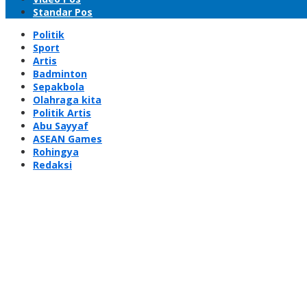
Standar Pos
Politik
Sport
Artis
Badminton
Sepakbola
Olahraga kita
Politik Artis
Abu Sayyaf
ASEAN Games
Rohingya
Redaksi