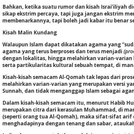
Bahkan, ketika suatu rumor dan kisah Israi’iliyah
sikap ekstrim percaya, tapi juga jangan ekstrim m
membenarkannya, tapi boleh jadi kabar itu benar 
Kisah Malin Kundang
Walaupun Islam dapat dikatakan agama yang “sud
agama yang terus berproses dan terus menjadi
(pro
dengan lokalitas, hingga melahirkan varian-varian 
serta partikularitas kultural sebuah tempat, di ma
Kisah-kisah semacam Al-Qomah tak lepas dari pros
melahirkan varian-varian yang merupakan versi y
Sunnah, dan tidak menganggap Islam sebagai agama
Dalam kisah-kisah semacam itu, menurut Habib Husei
merupakan citra dari kerasulan Muhammad, di mana
(seperti orang tua Al-Qomah), maka sifat-sifat ari
menghadapinya dengan tenang dan sabar, ataukah b