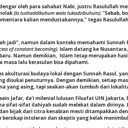
 didengar oleh para sahabat Nabi, justru Rasululla
enolak
(la tushaddikuhum wala
tukadzibuhum).
“Sebab, bo
sementara kalian mendustakannya,” tegas Rasulullah
ah jadi”, namun dalam konteks memahami Sunnah R
cess of constant
becoming).
Islam datang ke Nusantara, 
baru. Namun demikian, Islam tetap merupakan hasil d
na masa lalu kerasulan bisa dipahami.
es akulturasi budaya lokal dengan Sunnah Rasul, y
ang disukai penuturnya. Dengan demikian, setiap m
 yang asing, tapi seakan-akan tumbuh dari lokalita
n Jafar, da’i milenial lulusan Filsafat UIN Jakarta
 sifat-sifat ilahiyah sudah melekat dalam dirinya
f dan bijak dari citra kenabian mesti ditampakkan de
ersikap intoleran dan skeptis yang kelak menimbul