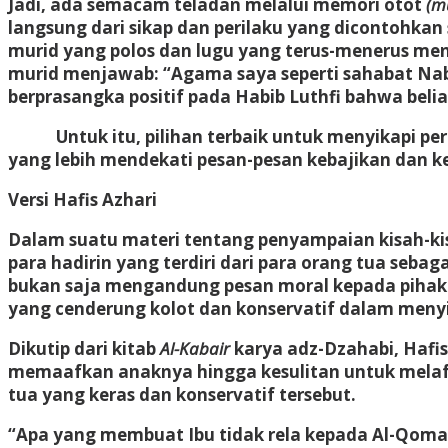
Jadi, ada semacam teladan melalui memori otot
(m
langsung dari sikap dan perilaku yang dicontohka
murid yang polos dan lugu yang terus-menerus men
murid menjawab: “Agama saya seperti sahabat Na
berprasangka positif pada Habib Luthfi bahwa belia
Untuk itu, pilihan terbaik untuk menyikapi perde
yang lebih mendekati pesan-pesan kebajikan dan ke
Versi Hafis Azhari
Dalam suatu materi tentang penyampaian kisah-kis
para hadirin yang terdiri dari para orang tua seb
bukan saja mengandung pesan moral kepada pihak a
yang cenderung kolot dan konservatif dalam meny
Dikutip dari kitab
Al-Kabair
karya adz-Dzahabi, Hafis
memaafkan anaknya hingga kesulitan untuk mela
tua yang keras dan konservatif tersebut.
“Apa yang membuat Ibu tidak rela kepada Al-Qomah