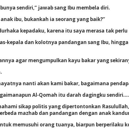
bunya sendiri,” jawab sang Ibu membela diri.
nak ibu, bukankah ia seorang yang baik?”
a durhaka kepadaku, karena itu saya merasa tak per
ras-kepala dan kolotnya pandangan sang Ibu, hingga 
hkannya agar mengumpulkan kayu bakar yang sekira
.
mayatnya nanti akan kami bakar, bagaimana pendapa
agaimanapun Al-Qomah itu darah dagingku sendiri….
hami sikap politis yang dipertontonkan Rasulullah
 berbeda mazhab dan pandangan dengan anak kandun
 untuk memusuhi orang tuanya, biarpun berperilaku ko