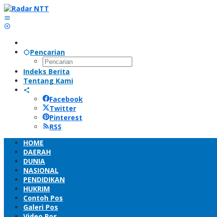
Lewati
ke
konten
Pencarian
Indeks Berita
Tentang Kami
Facebook
Twitter
Pinterest
RSS
HOME
DAERAH
DUNIA
NASIONAL
PENDIDIKAN
HUKRIM
Contoh Pos
Galeri Pos
Video Pos