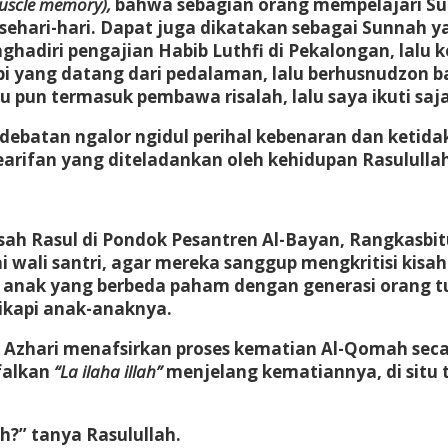
uscle memory),
bahwa sebagian orang mempelajari Sun
n sehari-hari. Dapat juga dikatakan sebagai Sunnah
ghadiri pengajian Habib Luthfi di Pekalongan, lal
bi yang datang dari pedalaman, lalu berhusnudzon
u pun termasuk pembawa risalah, lalu saya ikuti saj
batan ngalor ngidul perihal kebenaran dan ketidak
arifan yang diteladankan oleh kehidupan Rasulullah 
ah Rasul di Pondok Pesantren Al-Bayan, Rangkasbit
agai wali santri, agar mereka sanggup mengkritisi k
nak yang berbeda paham dengan generasi orang tua.
ikapi anak-anaknya.
 Azhari menafsirkan proses kematian Al-Qomah seca
falkan
“La ilaha illah”
menjelang kematiannya, di situ 
?” tanya Rasulullah.