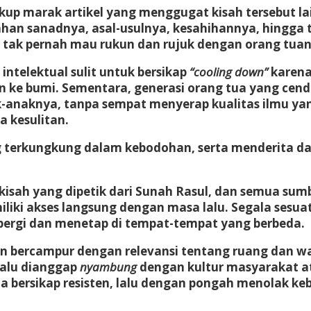
 cukup marak artikel yang menggugat kisah tersebu
han sanadnya, asal-usulnya, kesahihannya, hingga 
g tak pernah mau rukun dan rujuk dengan orang tua
telektual sulit untuk bersikap
“cooling down”
karena
 ke bumi. Sementara, generasi orang tua yang cende
anaknya, tanpa sempat menyerap kualitas ilmu yan
a kesulitan.
g terkungkung dalam kebodohan, serta menderita dan
kisah yang dipetik dari Sunah Rasul, dan semua sumb
miliki akses langsung dengan masa lalu. Segala sesua
pergi dan menetap di tempat-tempat yang berbeda.
kan bercampur dengan relevansi tentang ruang dan 
lalu dianggap
nyambung
dengan kultur masyarakat a
ita bersikap resisten, lalu dengan pongah menolak k