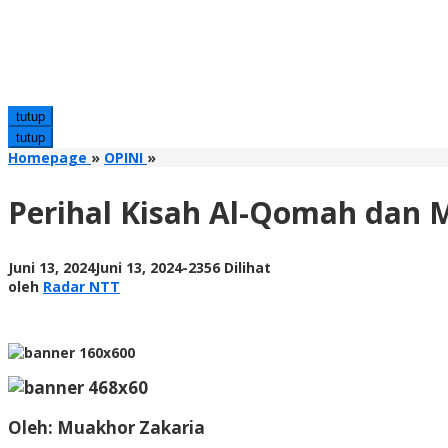
tutup
tutup
Perihal
Homepage
»
OPINI
»
Kisah
Al-
Perihal Kisah Al-Qomah dan 
Qomah
dan
Malin
oleh
Juni 13, 2024
Juni 13, 2024
-
2356 Dilihat
Kundang
Radar
oleh
Radar NTT
NTT
Oleh:
Muakhor Zakaria