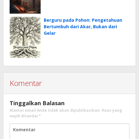
Berguru pada Pohon: Pengetahuan
Bertumbuh dari Akar, Bukan dari
Gelar
Komentar
Tinggalkan Balasan
Alamat email Anda tidak akan dipublikasikan.
Ruas yang
wajib ditandai
*