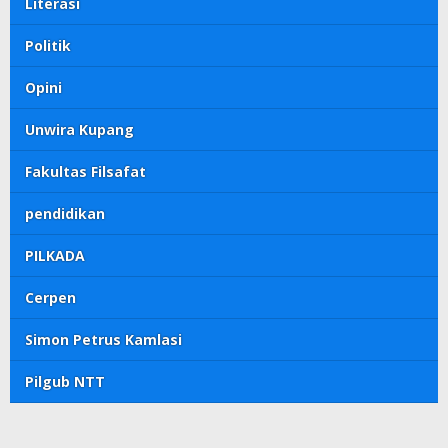
Literasi
Politik
Opini
Unwira Kupang
Fakultas Filsafat
pendidikan
PILKADA
Cerpen
Simon Petrus Kamlasi
Pilgub NTT