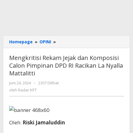
Mengkritisi
Homepage
»
OPINI
»
Rekam
Jejak
Mengkritisi Rekam Jejak dan Komposisi
dan
Calon Pimpinan DPD RI Racikan La Nyalla
Komposisi
Mattalitti
Calon
Pimpinan
oleh
Juni 24, 2024
-
2307 Dilihat
DPD
Radar
oleh
Radar NTT
RI
NTT
Racikan
La
Nyalla
Mattalitti
Oleh:
Riski Jamaluddin