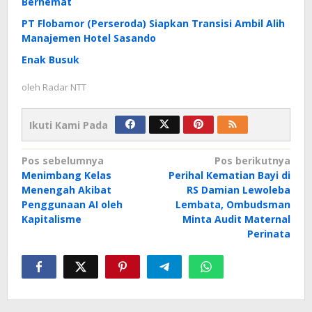
Berhemat
PT Flobamor (Perseroda) Siapkan Transisi Ambil Alih
Manajemen Hotel Sasando
Enak Busuk
oleh
Radar NTT
Ikuti Kami Pada
Navigasi
Pos sebelumnya
Pos berikutnya
Menimbang Kelas
Perihal Kematian Bayi di
pos
Menengah Akibat
RS Damian Lewoleba
Penggunaan AI oleh
Lembata, Ombudsman
Kapitalisme
Minta Audit Maternal
Perinata