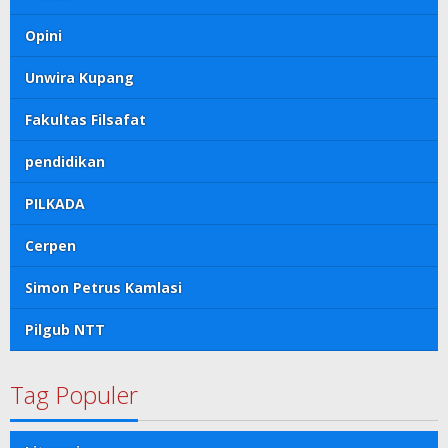
Opini
Unwira Kupang
Fakultas Filsafat
pendidikan
PILKADA
Cerpen
Simon Petrus Kamlasi
Pilgub NTT
Tag Populer