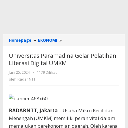
Universitas
Homepage
»
EKONOMI
»
Paramadina
Gelar
Universitas Paramadina Gelar Pelatihan
Pelatihan
Literasi Digital UMKM
Literasi
Digital
oleh
Juni 25, 2024
-
1179 Dilihat
UMKM
Radar
oleh
Radar NTT
NTT
RADARNTT, Jakarta
– Usaha Mikro Kecil dan
Menengah (UMKM) memiliki peran vital dalam
memajukan perekonomian daerah. Oleh karena