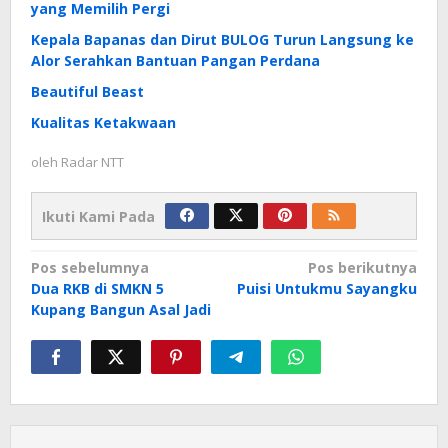
yang Memilih Pergi
Kepala Bapanas dan Dirut BULOG Turun Langsung ke
Alor Serahkan Bantuan Pangan Perdana
Beautiful Beast
Kualitas Ketakwaan
oleh
Radar NTT
Ikuti Kami Pada
Navigasi
Pos sebelumnya
Pos berikutnya
Dua RKB di SMKN 5
Puisi Untukmu Sayangku
pos
Kupang Bangun Asal Jadi