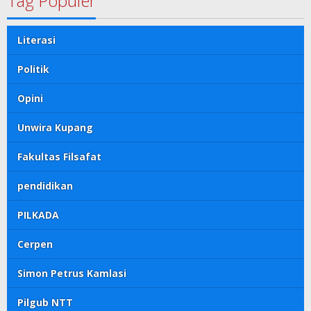
Tag Populer
Literasi
Politik
Opini
Unwira Kupang
Fakultas Filsafat
pendidikan
PILKADA
Cerpen
Simon Petrus Kamlasi
Pilgub NTT