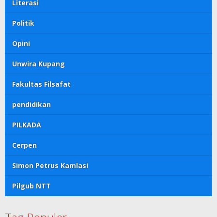
Literasi
Politik
Opini
Unwira Kupang
Fakultas Filsafat
pendidikan
PILKADA
Cerpen
Simon Petrus Kamlasi
Pilgub NTT