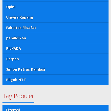
Opini
Unwira Kupang
Fakultas Filsafat
pendidikan
PILKADA
Cerpen
Simon Petrus Kamlasi
Pilgub NTT
Tag Populer
Literasi