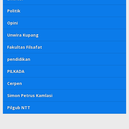
Politik
Opini
Unwira Kupang
Fakultas Filsafat
pendidikan
PILKADA
Cerpen
Simon Petrus Kamlasi
Pilgub NTT