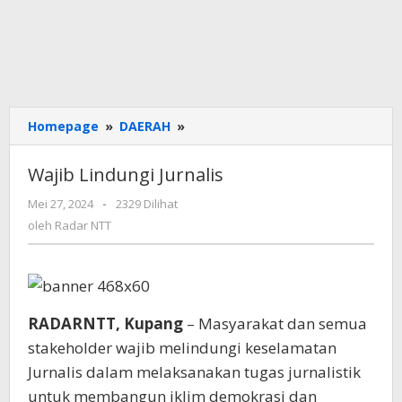
Wajib
Homepage
»
DAERAH
»
Lindungi
Jurnalis
Wajib Lindungi Jurnalis
oleh
Mei 27, 2024
-
2329 Dilihat
Radar
oleh
Radar NTT
NTT
RADARNTT, Kupang
– Masyarakat dan semua
stakeholder wajib melindungi keselamatan
Jurnalis dalam melaksanakan tugas jurnalistik
untuk membangun iklim demokrasi dan