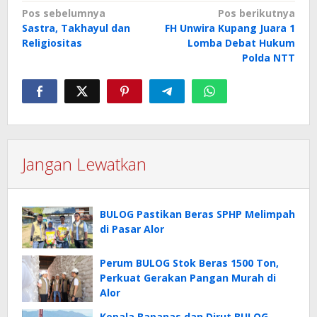
Navigasi
Pos sebelumnya
Pos berikutnya
Sastra, Takhayul dan
FH Unwira Kupang Juara 1
pos
Religiositas
Lomba Debat Hukum
Polda NTT
Jangan Lewatkan
BULOG Pastikan Beras SPHP Melimpah
di Pasar Alor
Perum BULOG Stok Beras 1500 Ton,
Perkuat Gerakan Pangan Murah di
Alor
Kepala Bapanas dan Dirut BULOG