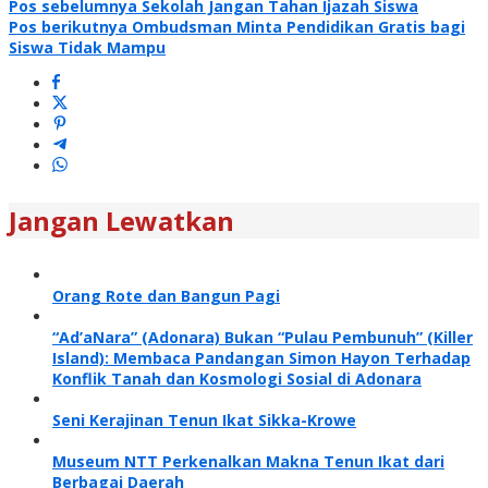
Navigasi
Pos sebelumnya
Sekolah Jangan Tahan Ijazah Siswa
Pos berikutnya
Ombudsman Minta Pendidikan Gratis bagi
pos
Siswa Tidak Mampu
Jangan Lewatkan
Orang Rote dan Bangun Pagi
“Ad’aNara” (Adonara) Bukan “Pulau Pembunuh” (Killer
Island): Membaca Pandangan Simon Hayon Terhadap
Konflik Tanah dan Kosmologi Sosial di Adonara
Seni Kerajinan Tenun Ikat Sikka-Krowe
Museum NTT Perkenalkan Makna Tenun Ikat dari
Berbagai Daerah