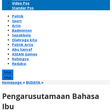
Video Pos
Standar Pos
Politik
Sport
Artis
Badminton
Sepakbola
Olahraga kita
Politik Artis
Abu Sayyaf
ASEAN Games
Rohingya
Redaksi
tutup
tutup
Pengarusutamaan
Homepage
»
BUDAYA
»
Bahasa
Ibu
Pengarusutamaan Bahasa
Ibu