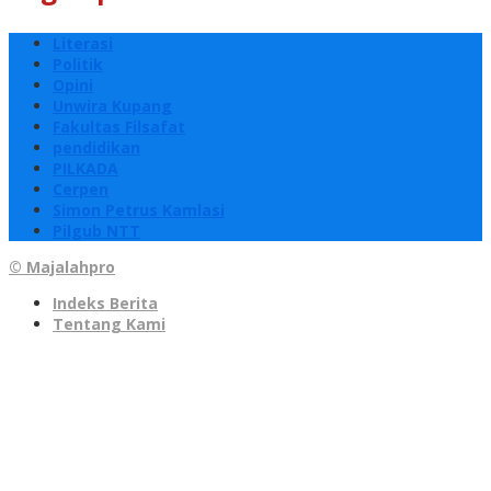
Literasi
Politik
Opini
Unwira Kupang
Fakultas Filsafat
pendidikan
PILKADA
Cerpen
Simon Petrus Kamlasi
Pilgub NTT
© Majalahpro
Indeks Berita
Tentang Kami