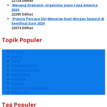
22724 Dilihat
Menang Dramatis, Argentina Juara Copa America
2024
22295 Dilihat
Prancis Percaya Diri Menatap Duel dengan Spanyol di
Semifinal Euro 2024
22074 Dilihat
Topik Populer
Literasi
Politik
Opini
Unwira Kupang
Fakultas Filsafat
pendidikan
PILKADA
Cerpen
Simon Petrus Kamlasi
Pilgub NTT
Tag Populer