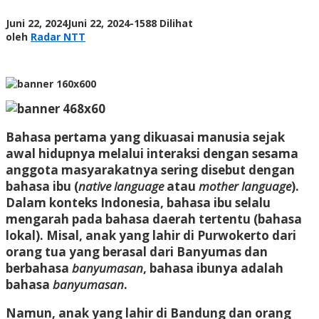
oleh
Juni 22, 2024
Juni 22, 2024
-
1588 Dilihat
Radar
oleh
Radar NTT
NTT
Bahasa pertama yang dikuasai manusia sejak
awal hidupnya melalui interaksi dengan sesama
anggota masyarakatnya sering disebut dengan
bahasa ibu (
native language
atau
mother language
).
Dalam konteks Indonesia, bahasa ibu selalu
mengarah pada bahasa daerah tertentu (bahasa
lokal). Misal, anak yang lahir di Purwokerto dari
orang tua yang berasal dari Banyumas dan
berbahasa
banyumasan
, bahasa ibunya adalah
bahasa
banyumasan
.
Namun, anak yang lahir di Bandung dan orang