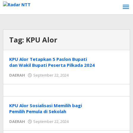
Lewati
ke
konten
Tag:
KPU Alor
KPU Alor Tetapkan 5 Paslon Bupati
dan Wakil Bupati Peserta Pilkada 2024
oleh
DAERAH
September 22, 2024
Radar
NTT
KPU Alor Sosialisasi Memilih bagi
Pemilih Pemula di Sekolah
oleh
DAERAH
September 22, 2024
Radar
NTT