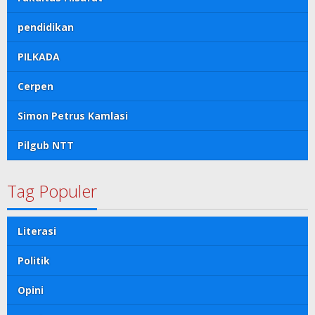
pendidikan
PILKADA
Cerpen
Simon Petrus Kamlasi
Pilgub NTT
Tag Populer
Literasi
Politik
Opini