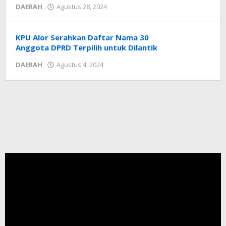
oleh
DAERAH
Agustus 28, 2024
Radar
NTT
KPU Alor Serahkan Daftar Nama 30
Anggota DPRD Terpilih untuk Dilantik
oleh
DAERAH
Agustus 4, 2024
Radar
NTT
Pemutar
Video