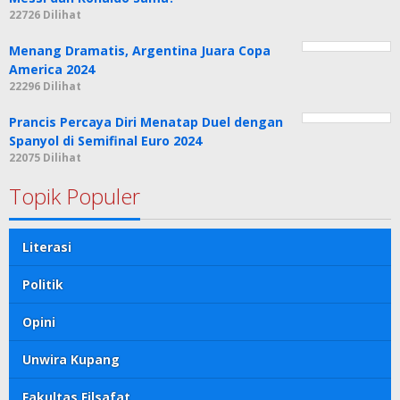
22726 Dilihat
Menang Dramatis, Argentina Juara Copa
America 2024
22296 Dilihat
Prancis Percaya Diri Menatap Duel dengan
Spanyol di Semifinal Euro 2024
22075 Dilihat
Topik Populer
Literasi
Politik
Opini
Unwira Kupang
Fakultas Filsafat