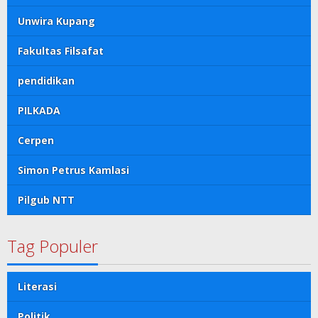
Unwira Kupang
Fakultas Filsafat
pendidikan
PILKADA
Cerpen
Simon Petrus Kamlasi
Pilgub NTT
Tag Populer
Literasi
Politik