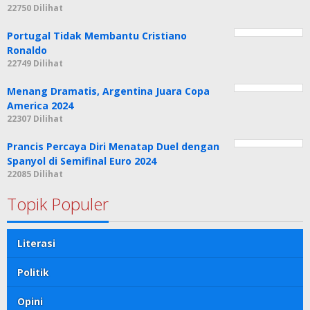
22750 Dilihat
Portugal Tidak Membantu Cristiano
Ronaldo
22749 Dilihat
Menang Dramatis, Argentina Juara Copa
America 2024
22307 Dilihat
Prancis Percaya Diri Menatap Duel dengan
Spanyol di Semifinal Euro 2024
22085 Dilihat
Topik Populer
Literasi
Politik
Opini