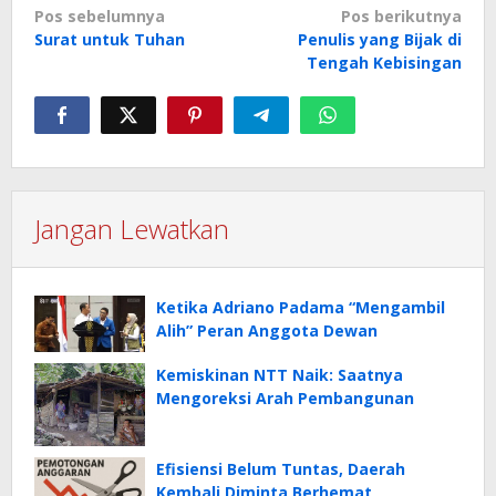
Navigasi
Pos sebelumnya
Pos berikutnya
Surat untuk Tuhan
Penulis yang Bijak di
pos
Tengah Kebisingan
Jangan Lewatkan
Ketika Adriano Padama “Mengambil
Alih” Peran Anggota Dewan
Kemiskinan NTT Naik: Saatnya
Mengoreksi Arah Pembangunan
Efisiensi Belum Tuntas, Daerah
Kembali Diminta Berhemat