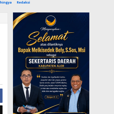
hingya
Redaksi
k