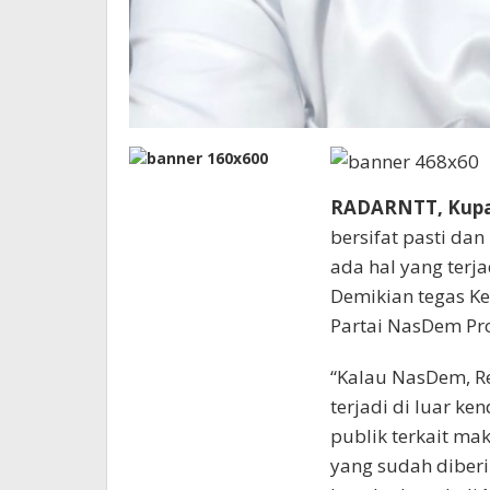
RADARNTT, Kup
bersifat pasti dan
ada hal yang terj
Demikian tegas K
Partai NasDem Pro
“Kalau NasDem, Re
terjadi di luar k
publik terkait m
yang sudah diber