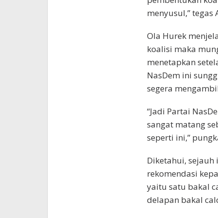
menyusul,” tegas
Ola Hurek menjela
koalisi maka mun
menetapkan setela
NasDem ini sunggu
segera mengambil
“Jadi Partai NasDe
sangat matang se
seperti ini,” pung
Diketahui, sejauh
rekomendasi kepa
yaitu satu bakal 
delapan bakal cal