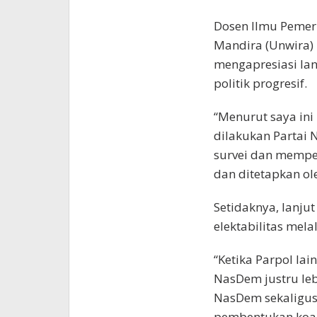
Dosen Ilmu Pemeri
Mandira (Unwira) 
mengapresiasi la
politik progresif.
“Menurut saya ini 
dilakukan Partai 
survei dan mempel
dan ditetapkan ol
Setidaknya, lanju
elektabilitas melal
“Ketika Parpol lai
NasDem justru leb
NasDem sekaligu
pembentukan koali