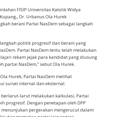
ntahan FISIP Universitas Katolik Widya
Kupang,, Dr. Urbanus Ola Hurek
ngkah berani Partai NasDem sebagai langkah
langkah politik progresif dan berani yang
NasDem. Partai NasDem tentu telah melakukan
ajari rekam jejak para kandidat yang diusung
eh partai NasDem,” sebut Ola Hurek.
t Ola Hurek, Partai NasDem melihat
ui survei internal dan eksternal.
n berlarut-larut melakukan kalkulasi, Partai
ih progresif. Dengan penetapan oleh DPP
s menunjukan pergerakan mengerucut dalam
si dan memaksa partai lain segara