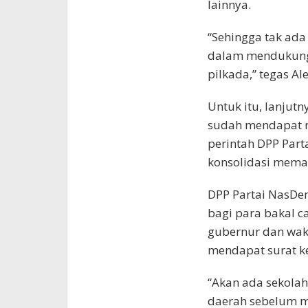
lainnya.
“Sehingga tak ad
dalam mendukung 
pilkada,” tegas A
Untuk itu, lanjutn
sudah mendapat r
perintah DPP Par
konsolidasi mema
DPP Partai NasDe
bagi para bakal ca
gubernur dan wak
mendapat surat ke
“Akan ada sekolah
daerah sebelum m