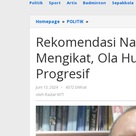
Politik
Sport
Artis
Badminton
Sepakbola
Rekomendasi
Homepage
»
POLITIK
»
NasDem
Pasti
Rekomendasi Na
dan
Mengikat,
Mengikat, Ola Hu
Ola
Hurek:
Ini
Progresif
Langkah
Politik
Progresif
oleh
Juni 13, 2024
-
4372 Dilihat
Radar
oleh
Radar NTT
NTT