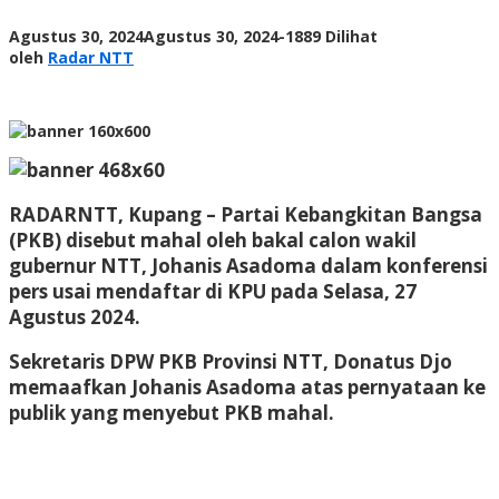
oleh
Agustus 30, 2024
Agustus 30, 2024
-
1889 Dilihat
Radar
oleh
Radar NTT
NTT
RADARNTT, Kupang
– Partai Kebangkitan Bangsa
(PKB) disebut mahal oleh bakal calon wakil
gubernur NTT, Johanis Asadoma dalam konferensi
pers usai mendaftar di KPU pada Selasa, 27
Agustus 2024.
Sekretaris DPW PKB Provinsi NTT, Donatus Djo
memaafkan Johanis Asadoma atas pernyataan ke
publik yang menyebut PKB mahal.