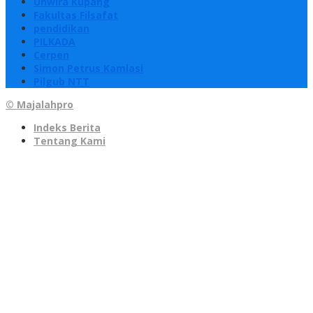
Unwira Kupang
Fakultas Filsafat
pendidikan
PILKADA
Cerpen
Simon Petrus Kamlasi
Pilgub NTT
© Majalahpro
Indeks Berita
Tentang Kami