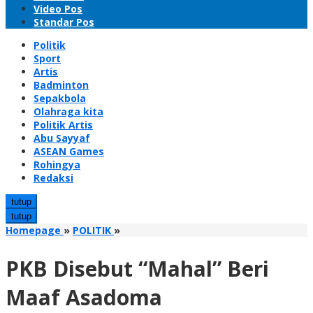
Video Pos
Standar Pos
Politik
Sport
Artis
Badminton
Sepakbola
Olahraga kita
Politik Artis
Abu Sayyaf
ASEAN Games
Rohingya
Redaksi
tutup
tutup
PKB
Homepage
»
POLITIK
»
Disebut
"Mahal"
PKB Disebut “Mahal” Beri
Beri
Maaf
Maaf Asadoma
Asadoma