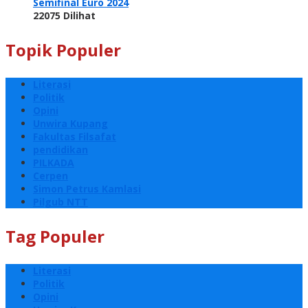
Semifinal Euro 2024
22075 Dilihat
Topik Populer
Literasi
Politik
Opini
Unwira Kupang
Fakultas Filsafat
pendidikan
PILKADA
Cerpen
Simon Petrus Kamlasi
Pilgub NTT
Tag Populer
Literasi
Politik
Opini