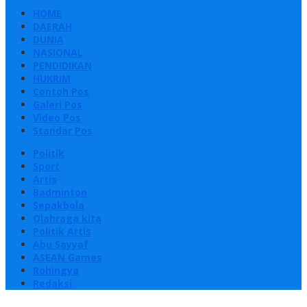
HOME
DAERAH
DUNIA
NASIONAL
PENDIDIKAN
HUKRIM
Contoh Pos
Galeri Pos
Video Pos
Standar Pos
Politik
Sport
Artis
Badminton
Sepakbola
Olahraga kita
Politik Artis
Abu Sayyaf
ASEAN Games
Rohingya
Redaksi