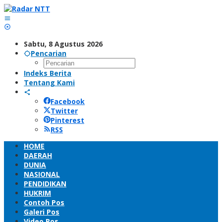
Lewati
ke
konten
Sabtu, 8 Agustus 2026
Pencarian
Indeks Berita
Tentang Kami
Facebook
Twitter
Pinterest
RSS
HOME
DAERAH
DUNIA
NASIONAL
PENDIDIKAN
HUKRIM
Contoh Pos
Galeri Pos
Video Pos