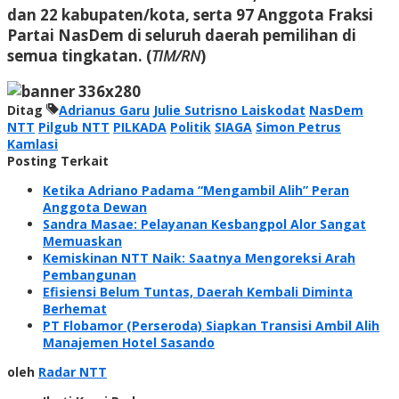
dan 22 kabupaten/kota, serta 97 Anggota Fraksi
Partai NasDem di seluruh daerah pemilihan di
semua tingkatan. (
TIM/RN
)
Ditag
Adrianus Garu
Julie Sutrisno Laiskodat
NasDem
NTT
Pilgub NTT
PILKADA
Politik
SIAGA
Simon Petrus
Kamlasi
Posting Terkait
Ketika Adriano Padama “Mengambil Alih” Peran
Anggota Dewan
Sandra Masae: Pelayanan Kesbangpol Alor Sangat
Memuaskan
Kemiskinan NTT Naik: Saatnya Mengoreksi Arah
Pembangunan
Efisiensi Belum Tuntas, Daerah Kembali Diminta
Berhemat
PT Flobamor (Perseroda) Siapkan Transisi Ambil Alih
Manajemen Hotel Sasando
oleh
Radar NTT