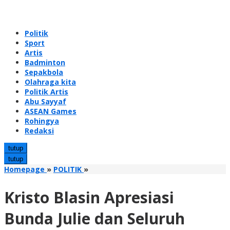
Politik
Sport
Artis
Badminton
Sepakbola
Olahraga kita
Politik Artis
Abu Sayyaf
ASEAN Games
Rohingya
Redaksi
tutup
tutup
Kristo
Homepage
»
POLITIK
»
Blasin
Apresiasi
Kristo Blasin Apresiasi
Bunda
Julie
Bunda Julie dan Seluruh
dan
Seluruh