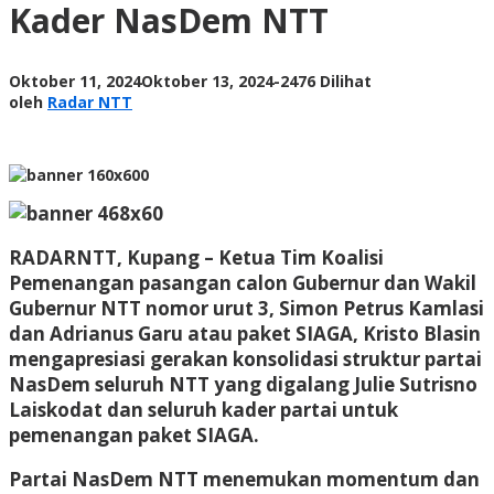
Kader NasDem NTT
Kader
NasDem
NTT
oleh
Oktober 11, 2024
Oktober 13, 2024
-
2476 Dilihat
Radar
oleh
Radar NTT
NTT
RADARNTT, Kupang
– Ketua Tim Koalisi
Pemenangan pasangan calon Gubernur dan Wakil
Gubernur NTT nomor urut 3, Simon Petrus Kamlasi
dan Adrianus Garu atau paket SIAGA, Kristo Blasin
mengapresiasi gerakan konsolidasi struktur partai
NasDem seluruh NTT yang digalang Julie Sutrisno
Laiskodat dan seluruh kader partai untuk
pemenangan paket SIAGA.
Partai NasDem NTT menemukan momentum dan