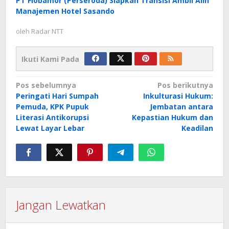
PT Flobamor (Perseroda) Siapkan Transisi Ambil Alih
Manajemen Hotel Sasando
oleh
Radar NTT
Ikuti Kami Pada
Navigasi
Pos sebelumnya
Pos berikutnya
Peringati Hari Sumpah
Inkulturasi Hukum:
pos
Pemuda, KPK Pupuk
Jembatan antara
Literasi Antikorupsi
Kepastian Hukum dan
Lewat Layar Lebar
Keadilan
Jangan Lewatkan