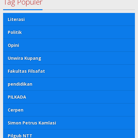
Tag Populer
Literasi
Politik
Opini
Unwira Kupang
Fakultas Filsafat
pendidikan
PILKADA
Cerpen
Simon Petrus Kamlasi
Pilgub NTT