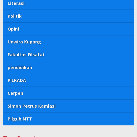
Literasi
Politik
Opini
Unwira Kupang
Fakultas Filsafat
pendidikan
PILKADA
Cerpen
Simon Petrus Kamlasi
Pilgub NTT