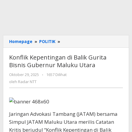
Konflik
Homepage
»
POLITIK
»
Kepentingan
di
Konflik Kepentingan di Balik Gurita
Balik
Bisnis Gubernur Maluku Utara
Gurita
Bisnis
oleh
Oktober 29, 2025
-
1657 Dilihat
Gubernur
Radar
oleh
Radar NTT
Maluku
NTT
Utara
Jaringan Advokasi Tambang (JATAM) bersama
Simpul JATAM Maluku Utara merilis Catatan
Kritis berjudul “Konflik Kepentingan di Balik