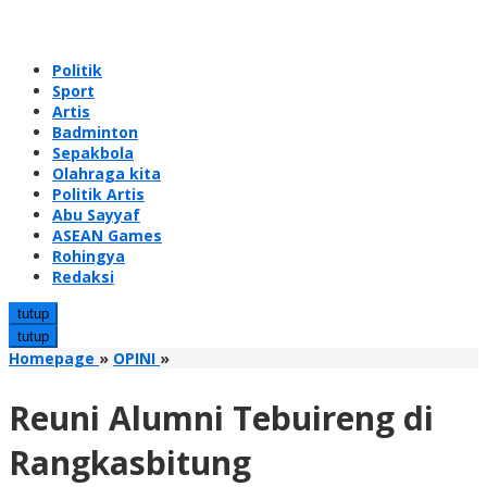
Politik
Sport
Artis
Badminton
Sepakbola
Olahraga kita
Politik Artis
Abu Sayyaf
ASEAN Games
Rohingya
Redaksi
tutup
tutup
Reuni
Homepage
»
OPINI
»
Alumni
Tebuireng
Reuni Alumni Tebuireng di
di
Rangkasbitung
Rangkasbitung