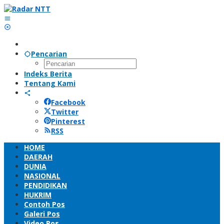
Lewati
ke
konten
Pencarian
Indeks Berita
Tentang Kami
Facebook
Twitter
Pinterest
RSS
HOME
DAERAH
DUNIA
NASIONAL
PENDIDIKAN
HUKRIM
Contoh Pos
Galeri Pos
Video Pos