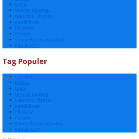
Opini
Unwira Kupang
Fakultas Filsafat
pendidikan
PILKADA
Cerpen
Simon Petrus Kamlasi
Pilgub NTT
Tag Populer
Literasi
Politik
Opini
Unwira Kupang
Fakultas Filsafat
pendidikan
PILKADA
Cerpen
Simon Petrus Kamlasi
Pilgub NTT