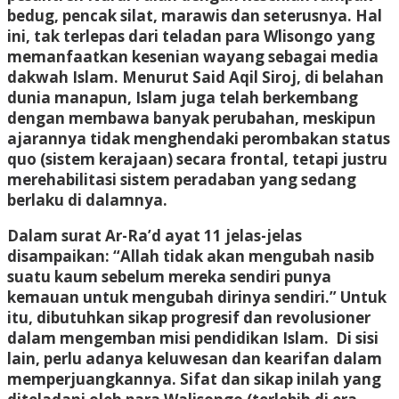
bedug, pencak silat, marawis dan seterusnya. Hal
ini, tak terlepas dari teladan para Wlisongo yang
memanfaatkan kesenian wayang sebagai media
dakwah Islam. Menurut Said Aqil Siroj, di belahan
dunia manapun, Islam juga telah berkembang
dengan membawa banyak perubahan, meskipun
ajarannya tidak menghendaki perombakan status
quo (sistem kerajaan) secara frontal, tetapi justru
merehabilitasi sistem peradaban yang sedang
berlaku di dalamnya.
Dalam surat Ar-Ra’d ayat 11 jelas-jelas
disampaikan: “Allah tidak akan mengubah nasib
suatu kaum sebelum mereka sendiri punya
kemauan untuk mengubah dirinya sendiri.” Untuk
itu, dibutuhkan sikap progresif dan revolusioner
dalam mengemban misi pendidikan Islam. Di sisi
lain, perlu adanya keluwesan dan kearifan dalam
memperjuangkannya. Sifat dan sikap inilah yang