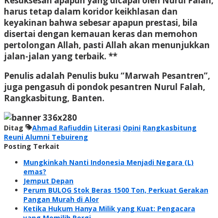
Kesuksesan apapun yang dicapai oleh Nurul Falah,
harus tetap dalam koridor keikhlasan dan
keyakinan bahwa sebesar apapun prestasi, bila
disertai dengan kemauan keras dan memohon
pertolongan Allah, pasti Allah akan menunjukkan
jalan-jalan yang terbaik. **
Penulis adalah
Penulis buku “Marwah Pesantren”,
juga pengasuh di pondok pesantren Nurul Falah,
Rangkasbitung, Banten.
Ditag
Ahmad Rafiuddin
Literasi
Opini
Rangkasbitung
Reuni Alumni Tebuireng
Posting Terkait
Mungkinkah Nanti Indonesia Menjadi Negara (L)
emas?
Jemput Depan
Perum BULOG Stok Beras 1500 Ton, Perkuat Gerakan
Pangan Murah di Alor
Ketika Hukum Hanya Milik yang Kuat: Pengacara
yang Memilih Pergi